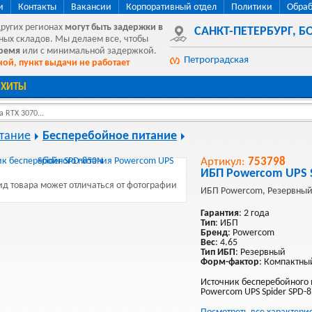
и
Контакты
Вакансии
Корпоративный отдел
Политики
Обраб
других регионах
могут быть
задержки в
САНКТ-ПЕТЕРБУРГ
,
БО
ных складов. Мы делаем все, чтобы
время
или с минимальной задержкой.
Петроградская
ой, пункт выдачи не работает
ХИТЫ
 RTX 3070...
тание
Бесперебойное питание
Артикул:
753798
ИБП Powercom UPS S
д товара может отличаться от фотографии
ИБП Powercom, Резервный,
Гарантия
: 2 года
Тип
: ИБП
Бренд
: Powercom
Вес
: 4.65
Тип ИБП
: Резервный
Форм-фактор
: Компактный
Источник бесперебойного
Powercom UPS Spider SPD-