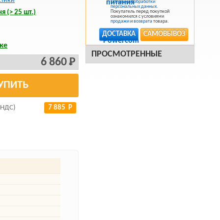
стики
Политикой обработки
персональных данных
.
я (> 25 шт.)
Покупатель перед покупкой
ознакомился с условиями
продажи
и
возврата
товара.
ДОСТАВКА
САМОВЫВОЗ
ке
ПРОСМОТРЕННЫЕ
6 860 Р
УПИТЬ
 НДС)
7 885 Р