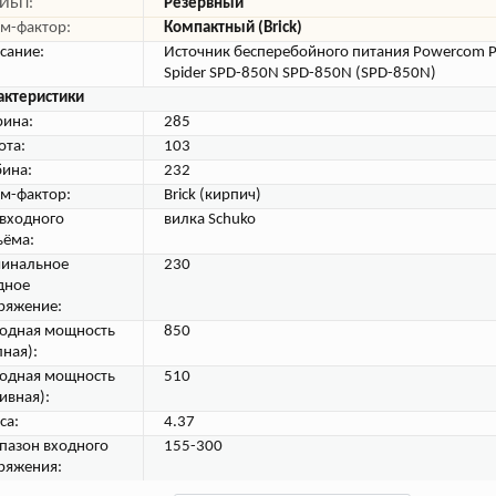
 ИБП:
Резервный
м-фактор:
Компактный (Brick)
сание:
Источник бесперебойного питания Powercom 
Spider SPD-850N SPD-850N (SPD-850N)
актеристики
ина:
285
ота:
103
бина:
232
м-фактор:
Brick (кирпич)
 входного
вилка Schuko
ъёма:
инальное
230
дное
ряжение:
одная мощность
850
лная):
одная мощность
510
ивная):
са:
4.37
пазон входного
155-300
ряжения: