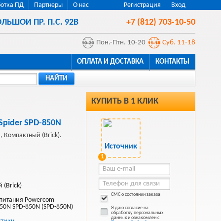
отка ПД
Партнеры
О нас
Регистрация
Вход
ЛЬШОЙ ПР. П.С. 92В
+7 (812) 703-10-50
Пон.-Птн. 10-20
Суб. 11-18
ОПЛАТА И ДОСТАВКА
КОНТАКТЫ
НАЙТИ
КУПИТЬ В 1 КЛИК
pider SPD-850N
 Компактный (Brick).
1
 (Brick)
СМС о состоянии заказа
 питания Powercom
850N SPD-850N (SPD-850N)
Я даю согласие на
обработку персональных
данных и ознакомлен с