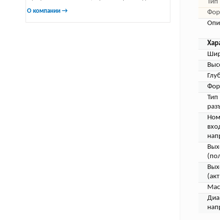
Тип
О компании →
Фор
Опи
Хар
Шир
Выс
Глу
Фор
Тип
раз
Ном
вхо
нап
Вых
(по
Вых
(акт
Мас
Диа
нап