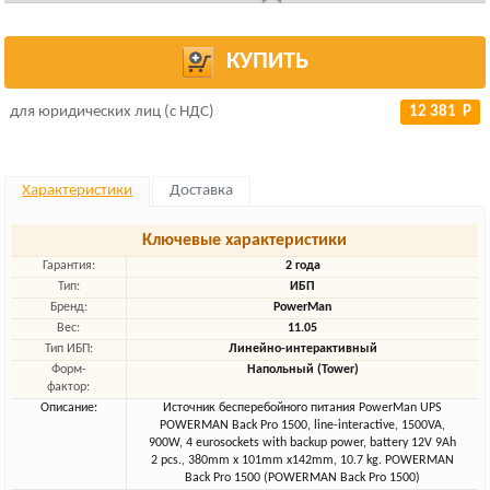
КУПИТЬ
для юридических лиц (с НДС)
12 381 Р
Характеристики
Доставка
Ключевые характеристики
Гарантия:
2 года
Тип:
ИБП
Бренд:
PowerMan
Вес:
11.05
Тип ИБП:
Линейно-интерактивный
Форм-
Напольный (Tower)
фактор:
Описание:
Источник бесперебойного питания PowerMan UPS
POWERMAN Back Pro 1500, line-interactive, 1500VA,
900W, 4 eurosockets with backup power, battery 12V 9Ah
2 pcs., 380mm x 101mm x142mm, 10.7 kg. POWERMAN
Back Pro 1500 (POWERMAN Back Pro 1500)