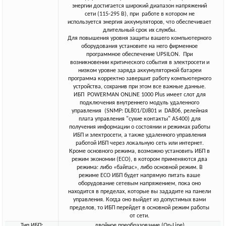
энергии достигается широкий диапазон напряжений
сети (115-295 В), при работе в котором не
используется энергия аккумуляторов, что обеспечивает
длительный срок их службы.
Для повышения уровня защиты вашего компьютерного
оборудования установите на него фирменное
программное обеспечение UPSILON. При
возникновении критического события в электросети и
низком уровне заряда аккумуляторной батареи
программа корректно завершит работу компьютерного
устройства, сохранив при этом все важные данные.
ИБП POWERMAN ONLINE 1000 Plus имеет слот для
подключения внутреннего модуль удаленного
управления (SNMP: DL801/DJ801 и DA806, релейная
плата управления "сухие контакты" AS400) для
получения информации о состоянии и режимах работы
ИБП и электросети, а также удаленного управления
работой ИБП через локальную сеть или интернет.
Кроме основного режима, возможно установить ИБП в
режим экономии (ECO), в котором применяются два
режима: либо «байпас», либо основной режим. В
режиме ECO ИБП будет напрямую питать ваше
оборудование сетевым напряжением, пока оно
находится в пределах, которые вы зададите на панели
управления. Когда оно выйдет из допустимых вами
пределов, то ИБП перейдет в основной режим работы
от сети.
Тип ИБП:
двойное преобразование (On-Line)