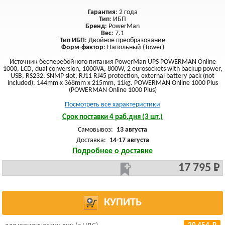
Гарантия
: 2 года
Тип
: ИБП
Бренд
: PowerMan
Вес
: 7.1
Тип ИБП
: Двойное преобразование
Форм-фактор
: Напольный (Tower)
Источник бесперебойного питания PowerMan UPS POWERMAN Online
1000, LCD, dual conversion, 1000VA, 800W, 2 eurosockets with backup power,
USB, RS232, SNMP slot, RJ11 RJ45 protection, external battery pack (not
included), 144mm x 368mm x 215mm, 11kg. POWERMAN Online 1000 Plus
(POWERMAN Online 1000 Plus)
Посмотреть все характеристики
Срок поставки 4 раб.дня (3 шт.)
Самовывоз:
13 августа
Доставка:
14-17 августа
Подробнее о доставке
17 795 Р
КУПИТЬ