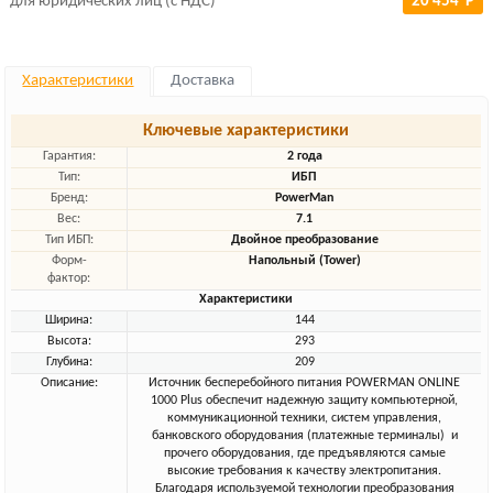
для юридических лиц (с НДС)
20 454 Р
Характеристики
Доставка
Ключевые характеристики
Гарантия:
2 года
Тип:
ИБП
Бренд:
PowerMan
Вес:
7.1
Тип ИБП:
Двойное преобразование
Форм-
Напольный (Tower)
фактор:
Характеристики
Ширина:
144
Высота:
293
Глубина:
209
Описание:
Источник бесперебойного питания POWERMAN ONLINE
1000 Plus обеспечит надежную защиту компьютерной,
коммуникационной техники, систем управления,
банковского оборудования (платежные терминалы) и
прочего оборудования, где предъявляются самые
высокие требования к качеству электропитания.
Благодаря используемой технологии преобразования