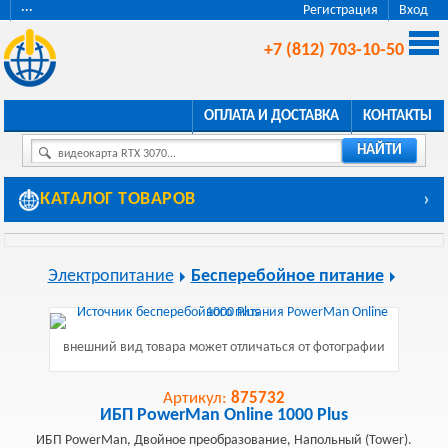
···
Регистрация
Вход
+7 (812) 703-10-50
ОПЛАТА И ДОСТАВКА
КОНТАКТЫ
НАЙТИ
видеокарта RTX 3070...
КАТАЛОГ ТОВАРОВ
›
Электропитание
Бесперебойное питание
внешний вид товара может отличаться от фотографии
Артикул:
875732
ИБП PowerMan Online 1000 Plus
ИБП PowerMan, Двойное преобразование, Напольный (Tower).