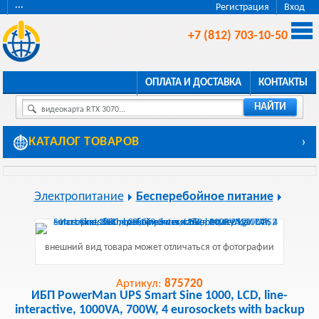
···
Регистрация
Вход
+7 (812) 703-10-50
ОПЛАТА И ДОСТАВКА
КОНТАКТЫ
НАЙТИ
видеокарта RTX 3070...
КАТАЛОГ ТОВАРОВ
›
Электропитание
Бесперебойное питание
внешний вид товара может отличаться от фотографии
Артикул:
875720
ИБП PowerMan UPS Smart Sine 1000, LCD, line-
interactive, 1000VA, 700W, 4 eurosockets with backup