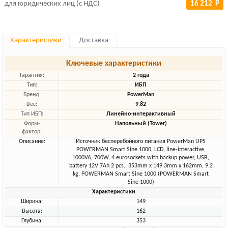
для юридических лиц (с НДС)
16 212 Р
Характеристики
Доставка
Ключевые характеристики
Гарантия:
2 года
Тип:
ИБП
Бренд:
PowerMan
Вес:
9.82
Тип ИБП:
Линейно-интерактивный
Форм-
Напольный (Tower)
фактор:
Описание:
Источник бесперебойного питания PowerMan UPS
POWERMAN Smart Sine 1000, LCD, line-interactive,
1000VA, 700W, 4 eurosockets with backup power, USB,
battery 12V 7Ah 2 pcs., 353mm x 149.3mm x 162mm, 9.2
kg. POWERMAN Smart Sine 1000 (POWERMAN Smart
Sine 1000)
Характеристики
Ширина:
149
Высота:
162
Глубина:
353