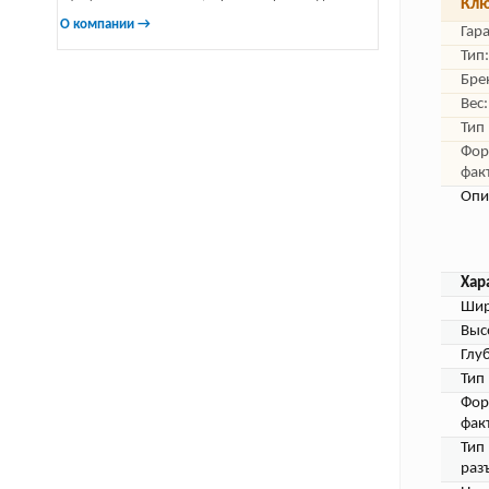
Клю
О компании →
Гар
Тип:
Бре
Вес:
Тип
Фор
фак
Опи
Хар
Шир
Выс
Глу
Тип
Фор
фак
Тип
раз