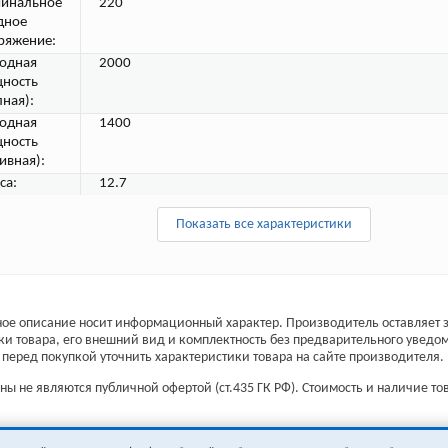
инальное
220
дное
ряжение:
одная
2000
ность
лная):
одная
1400
ность
ивная):
са:
12.7
Показать все характеристики
ое описание носит информационный характер. Производитель оставляет з
ки товара, его внешний вид и комплектность без предварительного уведо
перед покупкой уточнить характеристики товара на сайте производителя.
ы не являются публичной офертой (ст.435 ГК РФ). Стоимость и наличие тов