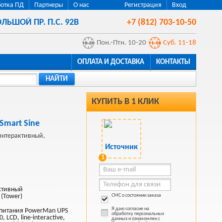
отка ПД
Партнеры
О нас
Регистрация
Вход
ЛЬШОЙ ПР. П.С. 92В
+7 (812) 703-10-50
Пон.-Птн. 10-20
Суб. 11-18
ОПЛАТА И ДОСТАВКА
КОНТАКТЫ
НАЙТИ
КУПИТЬ В 1 КЛИК
mart Sine
интерактивный,
1
ктивный
 (Tower)
СМС о состоянии заказа
Я даю согласие на
 питания PowerMan UPS
обработку персональных
LCD, line-interactive,
данных и ознакомлен с