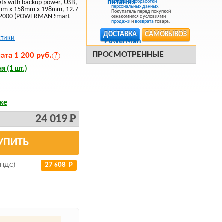
ts with backup power, USB,
Политикой обработки
персональных данных
.
80mm x 158mm x 198mm, 12.7
Покупатель перед покупкой
 2000 (POWERMAN Smart
ознакомился с условиями
продажи
и
возврата
товара.
ДОСТАВКА
САМОВЫВОЗ
стики
ПРОСМОТРЕННЫЕ
та 1 200 руб.
?
я (1 шт.)
ке
24 019 Р
УПИТЬ
 НДС)
27 608 Р