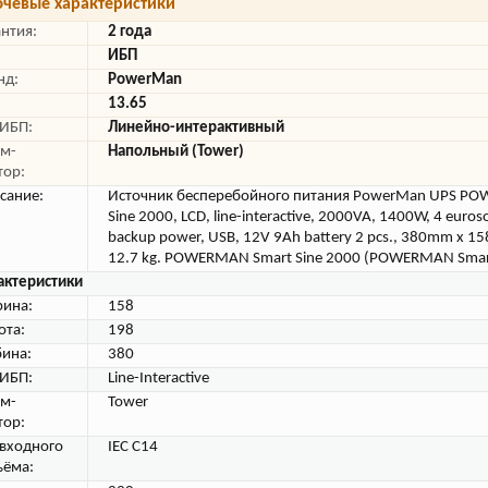
чевые характеристики
антия:
2 года
ИБП
нд:
PowerMan
13.65
 ИБП:
Линейно-интерактивный
м-
Напольный (Tower)
тор:
сание:
Источник бесперебойного питания PowerMan UPS P
Sine 2000, LCD, line-interactive, 2000VA, 1400W, 4 euros
backup power, USB, 12V 9Ah battery 2 pcs., 380mm x 
12.7 kg. POWERMAN Smart Sine 2000 (POWERMAN Smart
актеристики
ина:
158
ота:
198
бина:
380
 ИБП:
Line-Interactive
м-
Tower
тор:
 входного
IEC C14
ъёма: