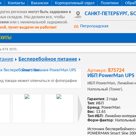
и
Контакты
Вакансии
Корпоративный отдел
Политики
Обраб
других регионах
могут быть
задержки в
САНКТ-ПЕТЕРБУРГ
,
БО
ных складов. Мы делаем все, чтобы
время
или с минимальной задержкой.
Петроградская
ой, пункт выдачи не работает
ХИТЫ
 RTX 3070...
тание
Бесперебойное питание
Артикул:
875724
ИБП PowerMan UPS S
д товара может отличаться от фотографии
ИБП PowerMan, Линейно-
Напольный (Tower).
Гарантия
: 2 года
Тип
: ИБП
Бренд
: PowerMan
Вес
: 13.65
Тип ИБП
: Линейно-интера
Форм-фактор
: Напольный
Источник бесперебойного
POWERMAN Smart Sine 2000, 