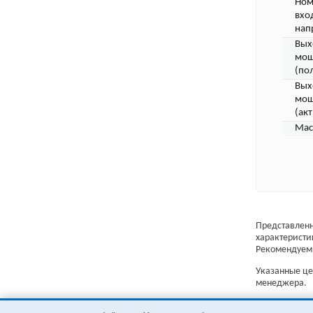
Ном
вхо
нап
Вых
мощ
(по
Вых
мощ
(акт
Мас
Представленн
характеристи
Рекомендуем 
Указанные цен
менеджера.