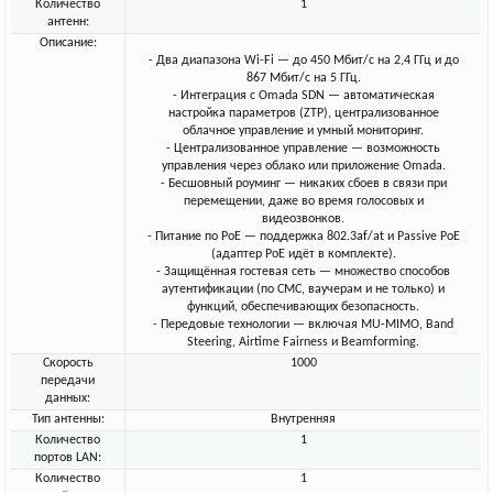
Количество
1
антенн:
Описание:
- Два диапазона Wi-Fi — до 450 Мбит/с на 2,4 ГГц и до
867 Мбит/с на 5 ГГц.
- Интеграция с Omada SDN — автоматическая
настройка параметров (ZTP), централизованное
облачное управление и умный мониторинг.
- Централизованное управление — возможность
управления через облако или приложение Omada.
- Бесшовный роуминг — никаких сбоев в связи при
перемещении, даже во время голосовых и
видеозвонков.
- Питание по PoE — поддержка 802.3af/at и Passive PoE
(адаптер PoE идёт в комплекте).
- Защищённая гостевая сеть — множество способов
аутентификации (по СМС, ваучерам и не только) и
функций, обеспечивающих безопасность.
- Передовые технологии — включая MU-MIMO, Band
Steering, Airtime Fairness и Beamforming.
Скорость
1000
передачи
данных:
Тип антенны:
Внутренняя
Количество
1
портов LAN:
Количество
1