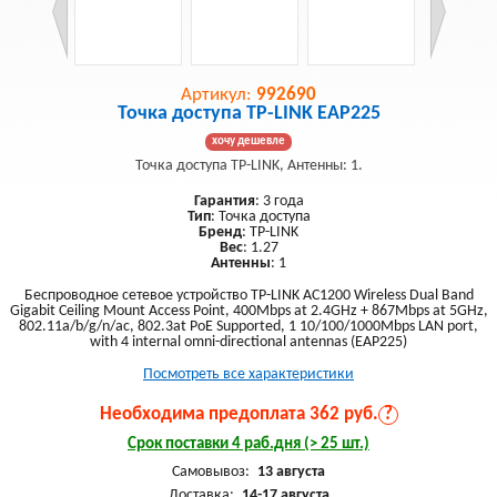
Артикул:
992690
Точка доступа TP-LINK EAP225
хочу дешевле
Точка доступа TP-LINK, Антенны: 1.
Гарантия
: 3 года
Тип
: Точка доступа
Бренд
: TP-LINK
Вес
: 1.27
Антенны
: 1
Беспроводное сетевое устройство TP-LINK AC1200 Wireless Dual Band
Gigabit Ceiling Mount Access Point, 400Mbps at 2.4GHz + 867Mbps at 5GHz,
802.11a/b/g/n/ac, 802.3at PoE Supported, 1 10/100/1000Mbps LAN port,
with 4 internal omni-directional antennas (EAP225)
Посмотреть все характеристики
Необходима предоплата 362 руб.
?
Срок поставки 4 раб.дня (> 25 шт.)
Самовывоз:
13 августа
Доставка:
14-17 августа