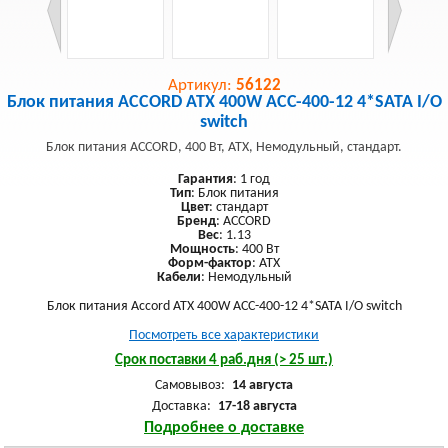
Артикул:
56122
Блок питания ACCORD ATX 400W ACC-400-12 4*SATA I/O
switch
Блок питания ACCORD, 400 Вт, ATX, Немодульный, стандарт.
Гарантия
: 1 год
Тип
: Блок питания
Цвет
: стандарт
Бренд
: ACCORD
Вес
: 1.13
Мощность
: 400 Вт
Форм-фактор
: ATX
Кабели
: Немодульный
Блок питания Accord ATX 400W ACC-400-12 4*SATA I/O switch
Посмотреть все характеристики
Срок поставки 4 раб.дня (> 25 шт.)
Самовывоз:
14 августа
Доставка:
17-18 августа
Подробнее о доставке