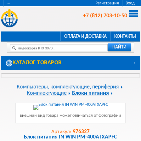
···
Регистрация
Вход
+7 (812) 703-10-50
ОПЛАТА И ДОСТАВКА
КОНТАКТЫ
НАЙТИ
видеокарта RTX 3070...
КАТАЛОГ ТОВАРОВ
›
Компьютеры, комплектующие, периферия
Комплектующие
Блоки питания
внешний вид товара может отличаться от фотографии
Артикул:
976327
Блок питания IN WIN PM-400ATXAPFC