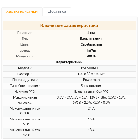
Характеристики
Доставка
Ключевые характеристики
Гарантия:
1 год
Тип:
Блок питания
Цвет:
Серебристый
Бренд:
InWin
Мощность:
500 Вт
Характеристики
Модель:
PM-500ATX-F
Размеры:
150 х 86 х 140 мм
Производитель:
Powerman
Тип оборудования:
Блок питания
Наличие PFC:
Блок питания без PFC
Максимальная
3.3V - 24A, 5V - 15A, 12V1 - 18A, 12V2 - 18A,
нагрузка:
5VSB - 2.5A, -12V - 0.3A
Максимальный ток
24 A
+3,3 В:
Максимальный ток
15 A
+5 В:
Максимальный ток
18 A
+ 12В: