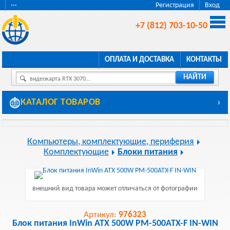
···
Регистрация
Вход
+7 (812) 703-10-50
ОПЛАТА И ДОСТАВКА
КОНТАКТЫ
НАЙТИ
видеокарта RTX 3070...
КАТАЛОГ ТОВАРОВ
›
Компьютеры, комплектующие, периферия
Комплектующие
Блоки питания
внешний вид товара может отличаться от фотографии
Артикул:
976323
Блок питания InWin ATX 500W PM-500ATX-F IN-WIN