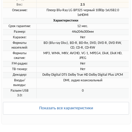
Вес:
2.5
Описание:
Плеер Blu-Ray LG BP325 черный 1080p 1xUSB2.0
1xHDMI
Характеристики
Срок гарантии:
12 мес.
Размер:
44x204x300мм
Караоке:
Нет
Форматы
BD (Blu-ray Disc), BD-R, BD-Re, DVD, DVD R, DVD RW,
носителей:
CD, CD-R, CD-RW
Форматы
MP3, WMA, MKV, AVCHD, VC-1, MPEG4, DivX, DivX HD,
сжатия:
JPEG
FM-радио:
Нет
ТВ-тюнер:
Нет
Декодер:
Dolby Digital DTS Dolby True HD Dolby Digital Plus LPCM
Входы/
DMI, аудио коаксиальный
выходы:
Разъем USB
0
3.0:
Показать все характеристики