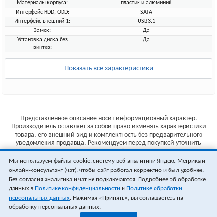
Материалы корпуса:
пластик и алюминий
Интерфейс HDD, ODD:
SATA
Интерфейс внешний 1:
USB3.1
Замок:
Да
Установка диска без
Да
винтов:
Показать все характеристики
Представленное описание носит информационный характер.
Производитель оставляет за собой право изменять характеристики
товара, его внешний вид и комплектность без предварительного
уведомления продавца. Рекомендуем перед покупкой уточнить
характеристики товара на сайте производителя.
Мы используем файлы cookie, систему веб-аналитики Яндекс Метрика и
Указанные цены не являются публичной офертой (ст.435 ГК РФ).
онлайн-консультант (чат), чтобы сайт работал корректно и был удобнее.
Стоимость и наличие товара уточняйте у менеджера.
Без согласия аналитика и чат не подключаются. Подробнее об обработке
данных в
Политике конфиденциальности
и
Политике обработки
персональных данных
. Нажимая «Принять», вы соглашаетесь на
обработку персональных данных.