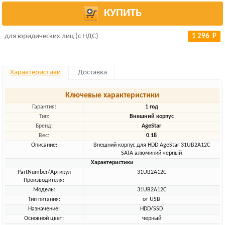
КУПИТЬ
для юридических лиц (с НДС)
1 296 Р
Характеристики
Доставка
Ключевые характеристики
Гарантия:
1 год
Тип:
Внешний корпус
Бренд:
AgeStar
Вес:
0.18
Описание:
Внешний корпус для HDD AgeStar 31UB2A12C
SATA алюминий черный
Характеристики
PartNumber/Артикул
31UB2A12C
Производителя:
Модель:
31UB2A12C
Тип питания:
от USB
Назначение:
HDD/SSD
Основной цвет:
черный