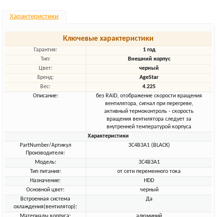
Характеристики
Ключевые характеристики
Гарантия:
1 год
Тип:
Внешний корпус
Цвет:
черный
Бренд:
AgeStar
Вес:
4.225
Описание:
без RAID, отображение скорости вращения
вентилятора, сигнал при перегреве,
активный термоконтроль - скорость
вращения вентилятора следует за
внутренней температурой корпуса
Характеристики
PartNumber/Артикул
3C4B3A1 (BLACK)
Производителя:
Модель:
3C4B3A1
Тип питания:
от сети переменного тока
Назначение:
HDD
Основной цвет:
черный
Встроенная система
Да
охлаждения(вентилятор):
Материалы корпуса:
алюминий