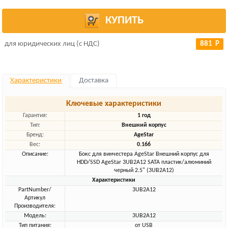
КУПИТЬ
для юридических лиц (с НДС)
881 Р
Характеристики
Доставка
Ключевые характеристики
Гарантия:
1 год
Тип:
Внешний корпус
Бренд:
AgeStar
Вес:
0.166
Описание:
Бокс для винчестера AgeStar Внешний корпус для
HDD/SSD AgeStar 3UB2A12 SATA пластик/алюминий
черный 2.5" (3UB2A12)
Характеристики
PartNumber/
3UB2A12
Артикул
Производителя:
Модель:
3UB2A12
Тип питания:
от USB