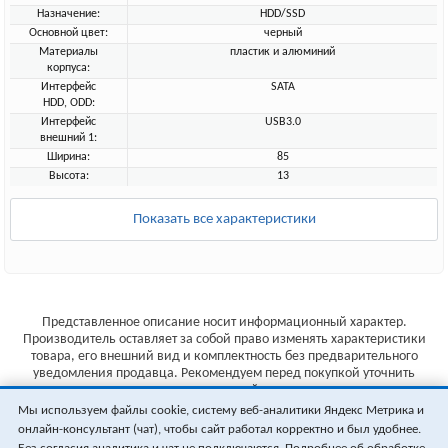
Назначение:
HDD/SSD
Основной цвет:
черный
Материалы
пластик и алюминий
корпуса:
Интерфейс
SATA
HDD, ODD:
Интерфейс
USB3.0
внешний 1:
Ширина:
85
Высота:
13
Показать все характеристики
Представленное описание носит информационный характер.
Производитель оставляет за собой право изменять характеристики
товара, его внешний вид и комплектность без предварительного
уведомления продавца. Рекомендуем перед покупкой уточнить
характеристики товара на сайте производителя.
Мы используем файлы cookie, систему веб-аналитики Яндекс Метрика и
Указанные цены не являются публичной офертой (ст.435 ГК РФ).
онлайн-консультант (чат), чтобы сайт работал корректно и был удобнее.
Стоимость и наличие товара уточняйте у менеджера.