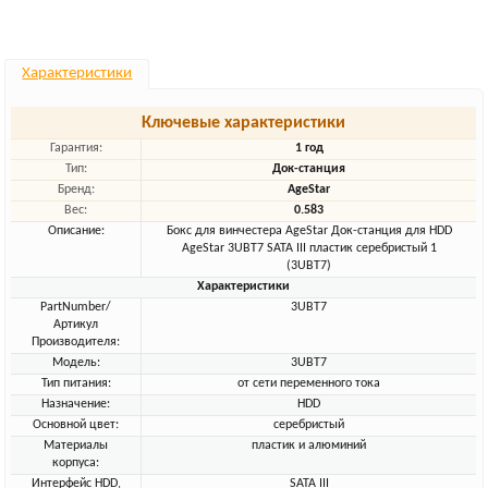
Характеристики
Ключевые характеристики
Гарантия:
1 год
Тип:
Док-станция
Бренд:
AgeStar
Вес:
0.583
Описание:
Бокс для винчестера AgeStar Док-станция для HDD
AgeStar 3UBT7 SATA III пластик серебристый 1
(3UBT7)
Характеристики
PartNumber/
3UBT7
Артикул
Производителя:
Модель:
3UBT7
Тип питания:
от сети переменного тока
Назначение:
HDD
Основной цвет:
серебристый
Материалы
пластик и алюминий
корпуса:
Интерфейс HDD,
SATA III