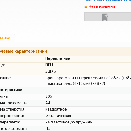
Нет в наличии
стики
чевые характеристики
Переплетчик
нд:
DELI
5.875
сание:
Брошюратор DELI Переплетчик Deli 3872 (E38
пластик.пруж. (6-12мм) (E3872)
актеристики
ина:
385
мат документа:
A4
ма отверстия:
квадратное
 перфорации:
механическая
 переплета:
на пластиковую пружину
ектор формата:
Да