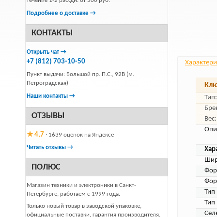
течение 1-2 раб.дн. от 500 руб.
Подробнее о доставке →
КОНТАКТЫ
Открыть чат →
+7 (812) 703-10-50
Характери
Пункт выдачи: Большой пр. П.С., 92В (м.
Петроградская)
Клю
Наши контакты →
Тип:
Бре
ОТЗЫВЫ
Вес:
Опи
★ 4,7
· 1639 оценок на Яндексе
Читать отзывы →
Хар
Шир
ПОЛЮС
Фор
Фор
Магазин техники и электроники в Санкт-
Тип
Петербурге, работаем с 1999 года.
Тип
Только новый товар в заводской упаковке,
Сел
официальные поставки, гарантия производителя.