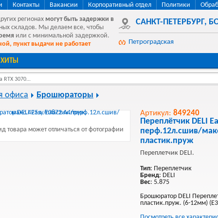
и
Контакты
Вакансии
Корпоративный отдел
Политики
Обраб
других регионах
могут быть
задержки в
САНКТ-ПЕТЕРБУРГ
,
БО
ных складов. Мы делаем все, чтобы
время
или с минимальной задержкой.
Петроградская
ой, пункт выдачи не работает
ХИТЫ
 RTX 3070...
я офиса
Брошюраторы
Артикул:
849240
Переплётчик DELI Ea
д товара может отличаться от фотографии
перф.12л.сшив/макс
пластик.пруж
Переплетчик DELI.
Тип
: Переплетчик
Бренд
: DELI
Вес
: 5.875
Брошюратор DELI Переплетч
пластик.пруж. (6-12мм) (E
Посмотреть все характери