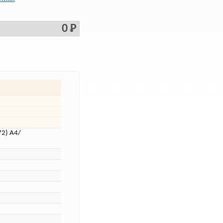
0 Р
72) A4/