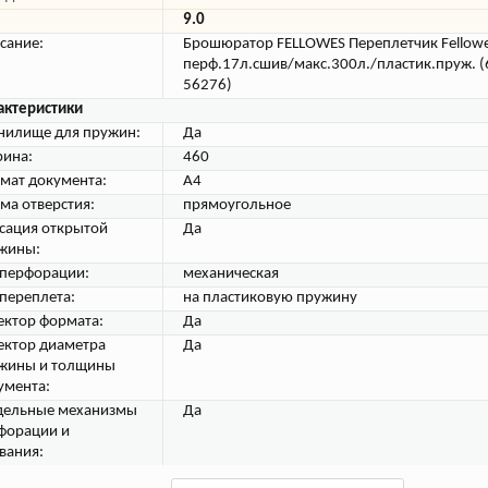
9.0
сание:
Брошюратор FELLOWES Переплетчик Fellowes
перф.17л.сшив/макс.300л./пластик.пруж. (
56276)
актеристики
нилище для пружин:
Да
ина:
460
мат документа:
A4
ма отверстия:
прямоугольное
сация открытой
Да
жины:
 перфорации:
механическая
 переплета:
на пластиковую пружину
ектор формата:
Да
ектор диаметра
Да
жины и толщины
умента:
дельные механизмы
Да
форации и
вания: