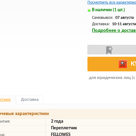
Посмотреть все характери
В наличии (1 шт.)
Самовывоз:
07 августа
Доставка:
10-11 августа
Подробнее о достав
К
для юридических лиц (с
стики
Доставка
чевые характеристики
антия:
2 года
Переплетчик
нд:
FELLOWES