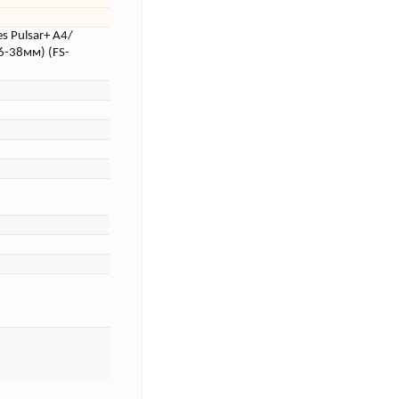
 Pulsar+ A4/
6-38мм) (FS-