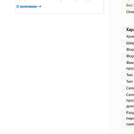
Вес:
О компании →
Опи
Хар
Хра
Шир
Фор
Фор
Фик
пру
Тип
Тип
Сел
Сел
пру
док
Раз
пер
сши