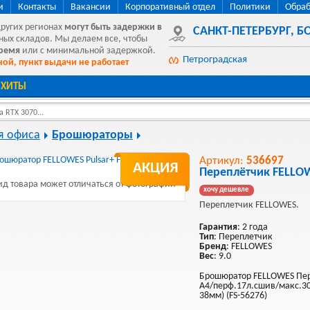
и
Контакты
Вакансии
Корпоративный отдел
Политики
Обраб
других регионах
могут быть
задержки в
САНКТ-ПЕТЕРБУРГ
,
БО
ных складов. Мы делаем все, чтобы
время
или с минимальной задержкой.
Петроградская
ой, пункт выдачи не работает
ХИТЫ
 RTX 3070...
я офиса
Брошюраторы
Артикул:
536697
АКЦИЯ
Переплётчик FELLOW
д товара может отличаться от фотографии
хочу дешевле
Переплетчик FELLOWES.
Гарантия
: 2 года
Тип
: Переплетчик
Бренд
: FELLOWES
Вес
: 9.0
Брошюратор FELLOWES Пере
A4/перф.17л.сшив/макс.300
38мм) (FS-56276)