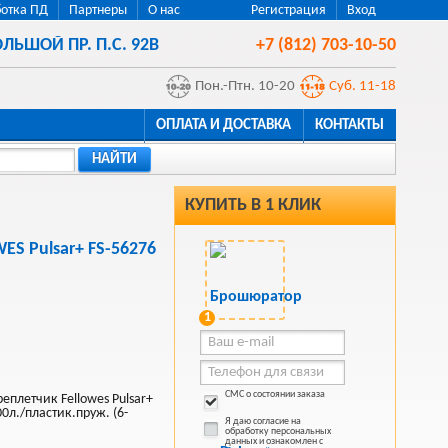
отка ПД
Партнеры
О нас
Регистрация
Вход
ЛЬШОЙ ПР. П.С. 92В
+7 (812) 703-10-50
Пон.-Птн. 10-20
Суб. 11-18
ОПЛАТА И ДОСТАВКА
КОНТАКТЫ
НАЙТИ
КУПИТЬ В 1 КЛИК
ES Pulsar+ FS-56276
1
СМС о состоянии заказа
плетчик Fellowes Pulsar+
л./пластик.пруж. (6-
Я даю согласие на
обработку персональных
данных и ознакомлен с