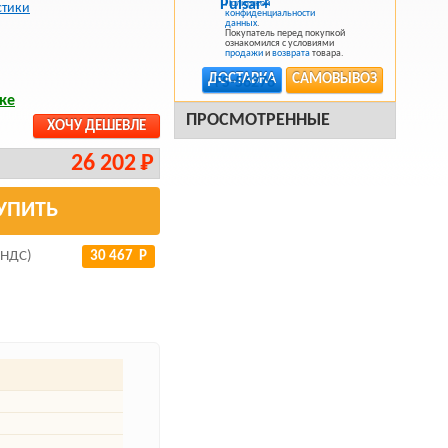
Политикой
стики
конфиденциальности
данных
.
Покупатель перед покупкой
ознакомился с условиями
продажи
и
возврата
товара.
ДОСТАВКА
САМОВЫВОЗ
ке
ПРОСМОТРЕННЫЕ
ХОЧУ ДЕШЕВЛЕ
26 202 Р
УПИТЬ
 НДС)
30 467 Р