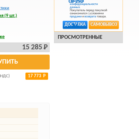
Политикой
конфиденциальности
данных
.
стики
Покупатель перед покупкой
ознакомился с условиями
я (9 шт.)
продажи
и
возврата
товара.
ДОСТАВКА
САМОВЫВОЗ
ке
ПРОСМОТРЕННЫЕ
15 285 Р
УПИТЬ
 НДС)
17 773 Р