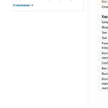
Вес:
О компании →
Опи
Хар
Шир
Фор
Тип
Тип
Раз
MAX
Кол
лис
Глу
Вес:
Выс
Кол
пер
лис