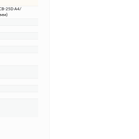
CB-25D A4/
1мм)