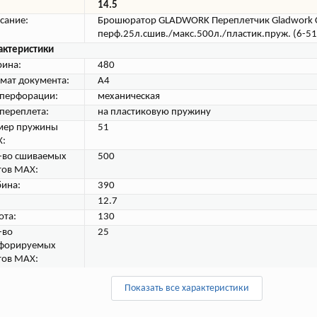
14.5
сание:
Брошюратор GLADWORK Переплетчик Gladwork 
перф.25л.сшив./макс.500л./пластик.пруж. (6-5
актеристики
ина:
480
мат документа:
A4
 перфорации:
механическая
 переплета:
на пластиковую пружину
мер пружины
51
:
-во сшиваемых
500
тов MAX:
бина:
390
12.7
ота:
130
-во
25
форируемых
тов MAX:
Показать все характеристики