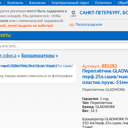
и
Контакты
Вакансии
Корпоративный отдел
Политики
Обраб
других регионах
могут быть
задержки в
САНКТ-ПЕТЕРБУРГ
,
БО
ных складов. Мы делаем все, чтобы
время
или с минимальной задержкой.
Петроградская
ой, пункт выдачи не работает
ХИТЫ
 RTX 3070...
я офиса
Брошюраторы
Артикул:
885282
Переплётчик GLADW
д товара может отличаться от фотографии
перф.25л.сшив/макс
пластик.пруж.-51м
Переплетчик GLADWORK.
Гарантия
: 1 год
Тип
: Переплетчик
Бренд
: GLADWORK
Вес
: 14.5
Брошюратор GLADWORK Пер
25D A4/перф.25л.сшив./мак
51мм)