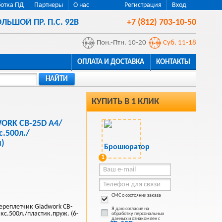
отка ПД
Партнеры
О нас
Регистрация
Вход
ЛЬШОЙ ПР. П.С. 92В
+7 (812) 703-10-50
Пон.-Птн. 10-20
Суб. 11-18
ОПЛАТА И ДОСТАВКА
КОНТАКТЫ
НАЙТИ
КУПИТЬ В 1 КЛИК
ORK CB-25D A4/
.500л./
м)
1
СМС о состоянии заказа
еплетчик Gladwork CB-
Я даю согласие на
с.500л./пластик.пруж. (6-
обработку персональных
данных и ознакомлен с