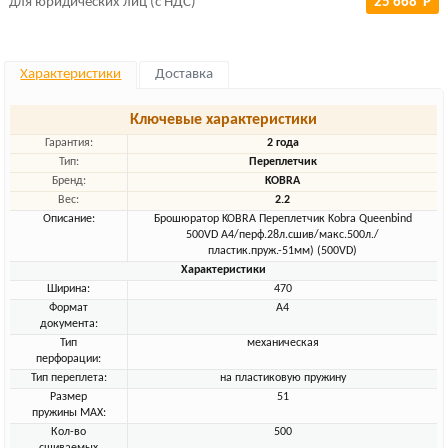
для юридических лиц (с НДС)
25 668 Р
Характеристики
Доставка
Ключевые характеристики
Гарантия:
2 года
Тип:
Переплетчик
Бренд:
KOBRA
Вес:
2.2
Описание:
Брошюратор KOBRA Переплетчик Kobra Queenbind
500VD A4/перф.28л.сшив/макс.500л./
пластик.пруж.-51мм) (500VD)
Характеристики
Ширина:
470
Формат
A4
документа:
Тип
механическая
перфорации:
Тип переплета:
на пластиковую пружину
Размер
51
пружины MAX:
Кол-во
500