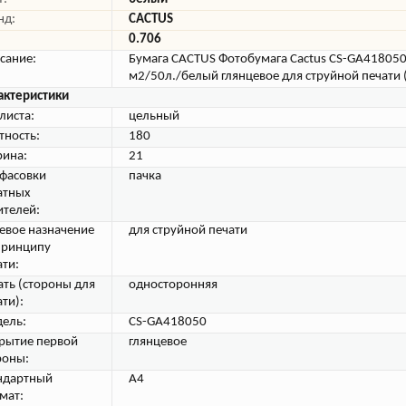
нд:
CACTUS
0.706
сание:
Бумага CACTUS Фотобумага Cactus CS-GA418050
м2/50л./белый глянцевое для струйной печати
актеристики
листа:
цельный
тность:
180
ина:
21
 фасовки
пачка
атных
ителей:
евое назначение
для струйной печати
принципу
ати:
ать (стороны для
односторонняя
ти):
ель:
CS-GA418050
рытие первой
глянцевое
роны:
ндартный
A4
мат: