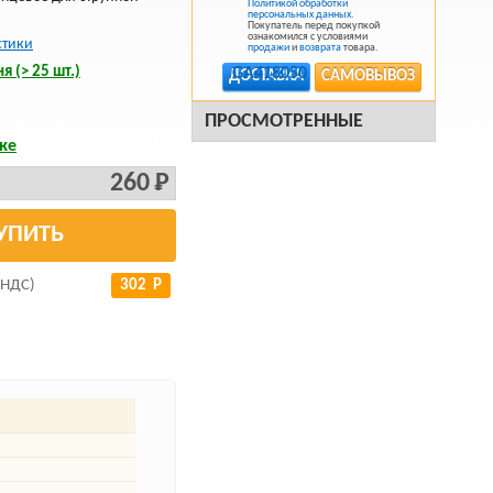
Политикой обработки
персональных данных
.
Покупатель перед покупкой
ознакомился с условиями
стики
продажи
и
возврата
товара.
я (> 25 шт.)
ДОСТАВКА
САМОВЫВОЗ
ПРОСМОТРЕННЫЕ
ке
260 Р
УПИТЬ
 НДС)
302 Р