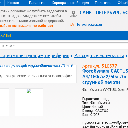
и
Контакты
Вакансии
Корпоративный отдел
Политики
Обраб
других регионах
могут быть
задержки в
САНКТ-ПЕТЕРБУРГ
,
БО
ных складов. Мы делаем все, чтобы
время
или с минимальной задержкой.
Петроградская
ой, пункт выдачи не работает
ХИТЫ
 RTX 3070...
ы, комплектующие, периферия
Расходные материалы
Артикул:
510577
Фотобумага CACTUS
д товара может отличаться от фотографии
A4/180г/м2/50л./бе
струйной печати
Фотобумага CACTUS, белый
Гарантия
: 1 год
Тип
: Фотобумага
Цвет
: белый
Бренд
: CACTUS
Вес
: 0.706
Бумага CACTUS Фотобумага
A4/180г/м2/50л./белый гл