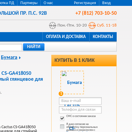
отка ПД
Партнеры
О нас
Регистрация
Вход
ЛЬШОЙ ПР. П.С. 92В
+7 (812) 703-10-50
Пон.-Птн. 10-20
Суб. 11-18
ОПЛАТА И ДОСТАВКА
КОНТАКТЫ
НАЙТИ
Бумага
КУПИТЬ В 1 КЛИК
 CS-GA418050
лый глянцевое для
.
1
СМС о состоянии заказа
Я даю согласие на
 Cactus CS-GA418050
обработку персональных
данных и ознакомлен с
янцевое для струйной