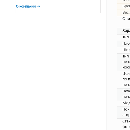
Бре
О компании →
Вес:
Опи
Хар
Тип 
Пло
Шир
Тип
печ
нос
Цел
по 
печ
Печ
печа
Мод
Пок
сто
Ста
фор