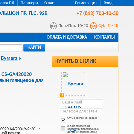
отка ПД
Партнеры
О нас
Регистрация
Вход
ЛЬШОЙ ПР. П.С. 92В
+7 (812) 703-10-50
Пон.-Птн. 10-20
Суб. 11-18
ОПЛАТА И ДОСТАВКА
КОНТАКТЫ
НАЙТИ
Бумага
КУПИТЬ В 1 КЛИК
 CS-GA420020
лый глянцевое для
.
1
СМС о состоянии заказа
Я даю согласие на
0020 A4/200г/м2/20л./
обработку персональных
данных и ознакомлен с
йной печати