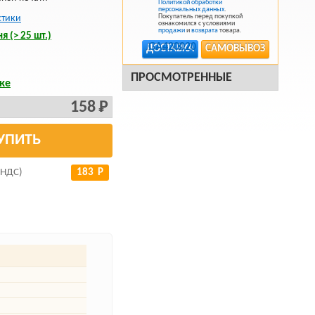
Политикой обработки
персональных данных
.
Покупатель перед покупкой
стики
ознакомился с условиями
продажи
и
возврата
товара.
я (> 25 шт.)
ДОСТАВКА
САМОВЫВОЗ
ПРОСМОТРЕННЫЕ
ке
158 Р
УПИТЬ
 НДС)
183 Р