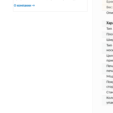
Бре
О компании →
Вес:
Опи
Хар
Тип 
Пло
Шир
Тип
нос
Цел
при
Печ
печа
Мод
Пок
сто
Ста
Кол
упа