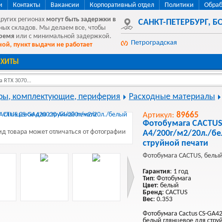
и
Контакты
Вакансии
Корпоративный отдел
Политики
Обраб
других регионах
могут быть
задержки в
САНКТ-ПЕТЕРБУРГ
,
БО
ных складов. Мы делаем все, чтобы
время
или с минимальной задержкой.
Петроградская
ой, пункт выдачи не работает
ХИТЫ
 RTX 3070...
ы, комплектующие, периферия
Расходные материалы
Артикул:
89665
Фотобумага CACTUS
д товара может отличаться от фотографии
A4/200г/м2/20л./бе
струйной печати
Фотобумага CACTUS, белый
Гарантия
: 1 год
Тип
: Фотобумага
Цвет
: белый
Бренд
: CACTUS
Вес
: 0.353
Фотобумага Cactus CS-GA42
белый глянцевое для стру