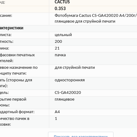
нд:
CACTUS
0.353
сание:
Фотобумага Cactus CS-GA420020 A4/200г
глянцевое для струйной печати
актеристики
листа:
цельный
тность:
200
ина:
21
 фасовки печатных
пачка
ителей:
евое назначение по
для струйной печати
нципу печати:
ать (стороны для
односторонняя
ти):
ель:
CS-GA420020
рытие первой
глянцевое
роны:
ндартный формат:
A4
ичество пачек в
1
ковке: