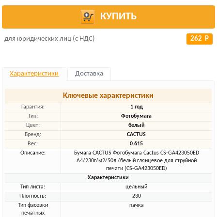
КУПИТЬ
для юридических лиц (с НДС)
262 Р
Характеристики
Доставка
Ключевые характеристики
Гарантия:
1 год
Тип:
Фотобумага
Цвет:
белый
Бренд:
CACTUS
Вес:
0.615
Описание:
Бумага CACTUS Фотобумага Cactus CS-GA423050ED
A4/230г/м2/50л./белый глянцевое для струйной
печати (CS-GA423050ED)
Характеристики
Тип листа:
цельный
Плотность:
230
Тип фасовки
пачка
печатных