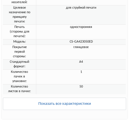
носителей:
Целевое
для струйной печати
назначение по
принципу
печати:
Печать
односторонняя
(стороны для
печати):
Модель:
CS-GA423050ED
Покрытие
глянцевое
первой
стороны:
Стандартный
A4
формат:
Количество
1
пачек в
упаковке:
Количество
50
листов в пачке:
Показать все характеристики