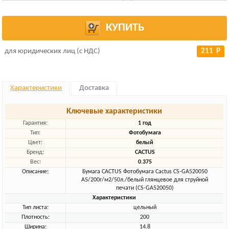
КУПИТЬ
для юридических лиц (с НДС)
211 Р
Характеристики
Доставка
Ключевые характеристики
Гарантия:
1 год
Тип:
Фотобумага
Цвет:
белый
Бренд:
CACTUS
Вес:
0.375
Описание:
Бумага CACTUS Фотобумага Cactus CS-GA520050
A5/200г/м2/50л./белый глянцевое для струйной
печати (CS-GA520050)
Характеристики
Тип листа:
цельный
Плотность:
200
Ширина:
14.8