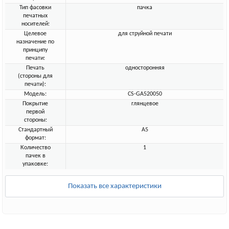
Тип фасовки
пачка
печатных
носителей:
Целевое
для струйной печати
назначение по
принципу
печати:
Печать
односторонняя
(стороны для
печати):
Модель:
CS-GA520050
Покрытие
глянцевое
первой
стороны:
Стандартный
A5
формат:
Количество
1
пачек в
упаковке:
Показать все характеристики