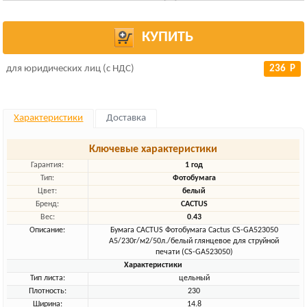
КУПИТЬ
для юридических лиц (с НДС)
236 Р
Характеристики
Доставка
Ключевые характеристики
Гарантия:
1 год
Тип:
Фотобумага
Цвет:
белый
Бренд:
CACTUS
Вес:
0.43
Описание:
Бумага CACTUS Фотобумага Cactus CS-GA523050
A5/230г/м2/50л./белый глянцевое для струйной
печати (CS-GA523050)
Характеристики
Тип листа:
цельный
Плотность:
230
Ширина:
14.8