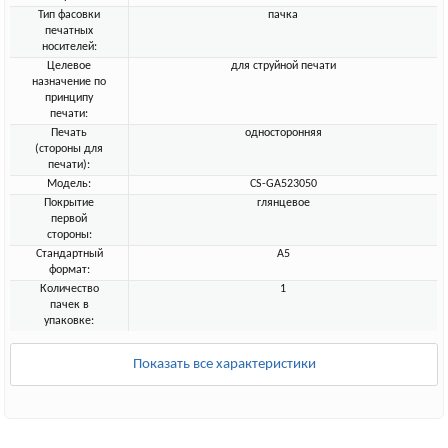
Тип фасовки
пачка
печатных
носителей:
Целевое
для струйной печати
назначение по
принципу
печати:
Печать
односторонняя
(стороны для
печати):
Модель:
CS-GA523050
Покрытие
глянцевое
первой
стороны:
Стандартный
A5
формат:
Количество
1
пачек в
упаковке:
Показать все характеристики