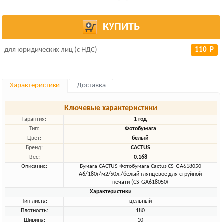
КУПИТЬ
для юридических лиц (с НДС)
110 Р
Характеристики
Доставка
Ключевые характеристики
Гарантия:
1 год
Тип:
Фотобумага
Цвет:
белый
Бренд:
CACTUS
Вес:
0.168
Описание:
Бумага CACTUS Фотобумага Cactus CS-GA618050
A6/180г/м2/50л./белый глянцевое для струйной
печати (CS-GA618050)
Характеристики
Тип листа:
цельный
Плотность:
180
Ширина:
10