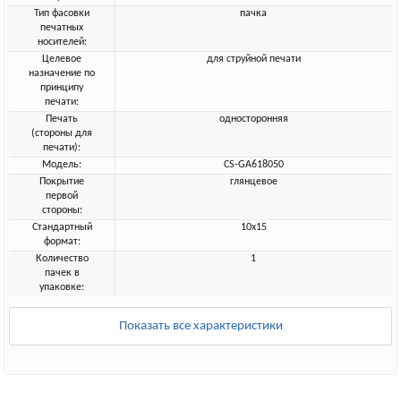
Тип фасовки
пачка
печатных
носителей:
Целевое
для струйной печати
назначение по
принципу
печати:
Печать
односторонняя
(стороны для
печати):
Модель:
CS-GA618050
Покрытие
глянцевое
первой
стороны:
Стандартный
10x15
формат:
Количество
1
пачек в
упаковке:
Показать все характеристики