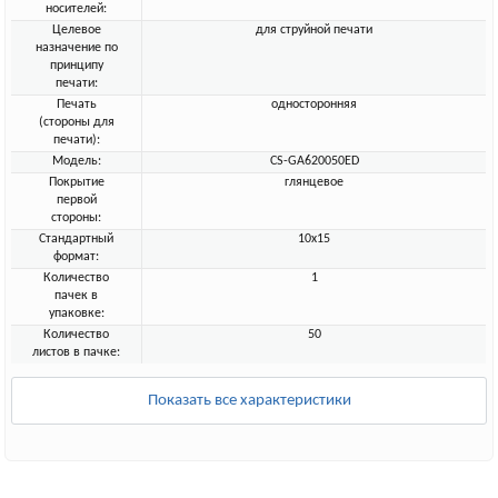
носителей:
Целевое
для струйной печати
назначение по
принципу
печати:
Печать
односторонняя
(стороны для
печати):
Модель:
CS-GA620050ED
Покрытие
глянцевое
первой
стороны:
Стандартный
10x15
формат:
Количество
1
пачек в
упаковке:
Количество
50
листов в пачке:
Показать все характеристики