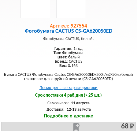
Артикул:
927554
Фотобумага CACTUS CS-GA620050ED
Фотобумага CACTUS, белый.
Гарантия
: 1 год
Тип
: Фотобумага
Цвет
: белый
Бренд
: CACTUS
Вес
: 0.163
Бумага CACTUS Фотобумага Cactus CS-GA620050ED/200г/м2/50л./белый
глянцевое для струйной печати (CS-GA620050ED)
Посмотреть все характеристики
Срок поставки 4 раб.дня (> 25 шт.)
Самовывоз:
11 августа
Доставка:
12-13 августа
Подробнее о доставке
68 Р