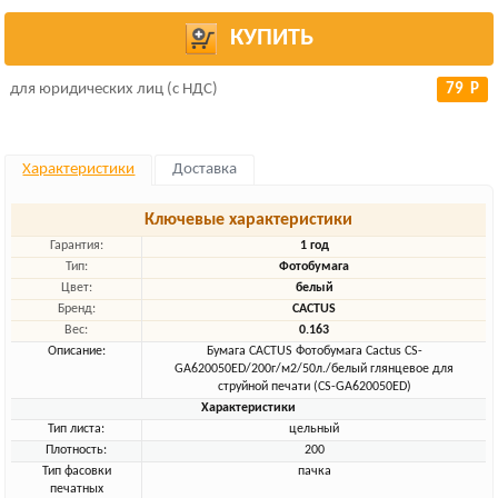
КУПИТЬ
для юридических лиц (с НДС)
79 Р
Характеристики
Доставка
Ключевые характеристики
Гарантия:
1 год
Тип:
Фотобумага
Цвет:
белый
Бренд:
CACTUS
Вес:
0.163
Описание:
Бумага CACTUS Фотобумага Cactus CS-
GA620050ED/200г/м2/50л./белый глянцевое для
струйной печати (CS-GA620050ED)
Характеристики
Тип листа:
цельный
Плотность:
200
Тип фасовки
пачка
печатных