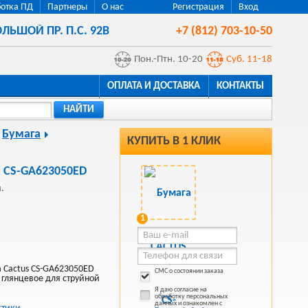
отка ПД
Партнеры
О нас
Регистрация
Вход
ЛЬШОЙ ПР. П.С. 92В
+7 (812) 703-10-50
Пон.-Птн. 10-20
Суб. 11-18
ОПЛАТА И ДОСТАВКА
КОНТАКТЫ
НАЙТИ
Бумага
КУПИТЬ В 1 КЛИК
 CS-GA623050ED
.
1
 Cactus CS-GA623050ED
СМС о состоянии заказа
 глянцевое для струйной
Я даю согласие на
обработку персональных
данных и ознакомлен с