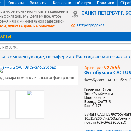
и
Контакты
Вакансии
Корпоративный отдел
Политики
Обраб
других регионах
могут быть
задержки в
САНКТ-ПЕТЕРБУРГ
,
БО
ных складов. Мы делаем все, чтобы
время
или с минимальной задержкой.
Петроградская
ой, пункт выдачи не работает
ХИТЫ
 RTX 3070...
ы, комплектующие, периферия
Расходные материалы
Артикул:
927556
Фотобумага CACTUS
д товара может отличаться от фотографии
Фотобумага CACTUS, белый
Гарантия
: 1 год
Тип
: Фотобумага
Цвет
: белый
Бренд
: CACTUS
Вес
: 0.175
Бумага CACTUS Фотобумага
10x15/230г/м2/50л./белый
печати (CS-GA623050ED)