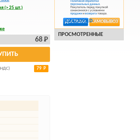
стики
Политикой обработки
персональных данных
.
я (> 25 шт.)
Покупатель перед покупкой
ознакомился с условиями
продажи
и
возврата
товара.
ДОСТАВКА
САМОВЫВОЗ
ке
ПРОСМОТРЕННЫЕ
68 Р
УПИТЬ
 НДС)
79 Р