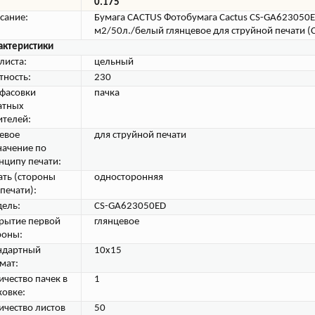
0.175
сание:
Бумага CACTUS Фотобумага Cactus CS-GA623050E
м2/50л./белый глянцевое для струйной печати 
актеристики
листа:
цельный
тность:
230
 фасовки
пачка
атных
ителей:
евое
для струйной печати
начение по
нципу печати:
ать (стороны
односторонняя
печати):
ель:
CS-GA623050ED
рытие первой
глянцевое
роны:
ндартный
10x15
мат:
ичество пачек в
1
ковке:
ичество листов
50