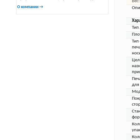
Вес:
О компании →
Опи
Хар
Тип 
Пло
Тип
печ
нос
Цел
наз
при
Печ
для 
Мод
Пок
сто
Ста
фор
Кол
упа
Кол