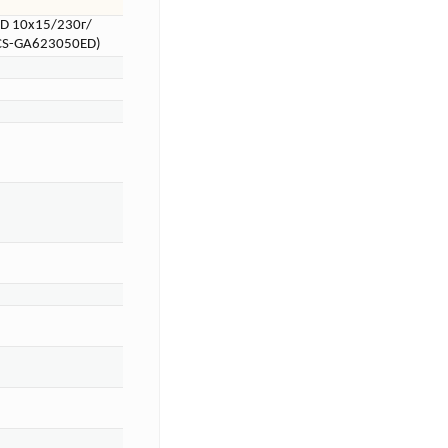
D 10x15/230г/
(CS-GA623050ED)