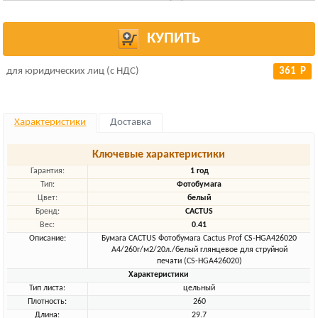
КУПИТЬ
для юридических лиц (с НДС)
361 Р
Характеристики
Доставка
Ключевые характеристики
Гарантия:
1 год
Тип:
Фотобумага
Цвет:
белый
Бренд:
CACTUS
Вес:
0.41
Описание:
Бумага CACTUS Фотобумага Cactus Prof CS-HGA426020
A4/260г/м2/20л./белый глянцевое для струйной
печати (CS-HGA426020)
Характеристики
Тип листа:
цельный
Плотность:
260
Длина:
29.7