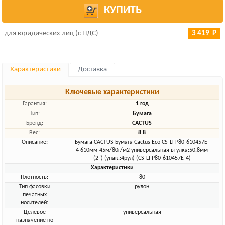
КУПИТЬ
для юридических лиц (с НДС)
3 419 Р
Характеристики
Доставка
Ключевые характеристики
Гарантия:
1 год
Тип:
Бумага
Бренд:
CACTUS
Вес:
8.8
Описание:
Бумага CACTUS Бумага Cactus Eco CS-LFP80-610457E-
4 610мм-45м/80г/м2 универсальная втулка:50.8мм
(2") (упак.:4рул) (CS-LFP80-610457E-4)
Характеристики
Плотность:
80
Тип фасовки
рулон
печатных
носителей:
Целевое
универсальная
назначение по