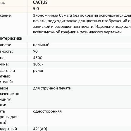
нд:
CACTUS
5.0
сание:
Экономичная бумага без покрытия используется дл
печати, подходит также для цветных изображений с
заливкой и разрешением печати. Идеально подходи
всевозможной графики и технических чертежей.
актеристики
листа:
цельный
тность:
90
на:
4500
ина:
106.7
 фасовки
рулон
атных
ителей:
евое
для струйной печати
начение по
нципу
ати:
ать
односторонняя
ороны для
ти):
ндартный
42"(A0)