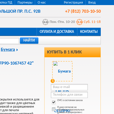
отка ПД
Партнеры
О нас
Регистрация
Вход
ЛЬШОЙ ПР. П.С. 92В
+7 (812) 703-10-50
Пон.-Птн. 10-20
Суб. 11-18
ОПЛАТА И ДОСТАВКА
КОНТАКТЫ
НАЙТИ
Бумага
КУПИТЬ В 1 КЛИК
FP90-1067457 42"
1
окрытия используется для
СМС о состоянии заказа
одит также для цветных
ливкой и разрешением
Я даю согласие на
т для печати
обработку персональных
данных и ознакомлен с
технических чертежей.