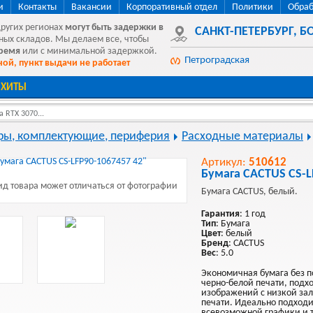
и
Контакты
Вакансии
Корпоративный отдел
Политики
Обраб
других регионах
могут быть
задержки в
САНКТ-ПЕТЕРБУРГ
,
БО
ных складов. Мы делаем все, чтобы
время
или с минимальной задержкой.
Петроградская
ой, пункт выдачи не работает
ХИТЫ
 RTX 3070...
ы, комплектующие, периферия
Расходные материалы
Артикул:
510612
Бумага CACTUS CS-L
д товара может отличаться от фотографии
Бумага CACTUS, белый.
Гарантия
: 1 год
Тип
: Бумага
Цвет
: белый
Бренд
: CACTUS
Вес
: 5.0
Экономичная бумага без п
черно-белой печати, подх
изображений с низкой за
печати. Идеально подходи
всевозможной графики и 