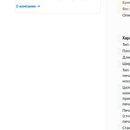
Бре
О компании →
Вес:
Опи
Хар
Тип 
Пло
Дли
Шир
Тип
печ
нос
Цел
наз
при
печ
Печ
(ст
печа
Ста