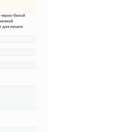
я черно-белой
 низкой
т для печати