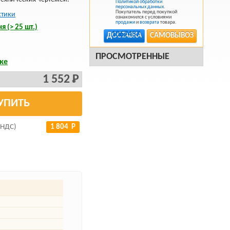
Политикой обработки
персональных данных
.
Покупатель перед покупкой
стики
ознакомился с условиями
продажи
и
возврата
товара.
я (> 25 шт.)
ДОСТАВКА
САМОВЫВОЗ
ПРОСМОТРЕННЫЕ
ке
1 552 Р
УПИТЬ
 НДС)
1 804 Р