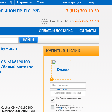
отка ПД
Партнеры
О нас
Регистрация
Вход
ЛЬШОЙ ПР. П.С. 92В
+7 (812) 703-10-50
Пон.-Птн. 10-20
Суб. 11-18
ОПЛАТА И ДОСТАВКА
КОНТАКТЫ
НАЙТИ
Бумага
КУПИТЬ В 1 КЛИК
 CS-MA6190100
л./белый матовое
и
.
1
СМС о состоянии заказа
Я даю согласие на
 Cactus CS-MA6190100
обработку персональных
данных и ознакомлен с
й матовое для струйной