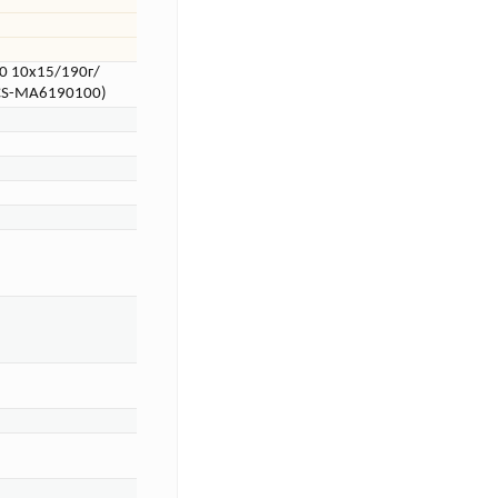
0 10x15/190г/
(CS-MA6190100)