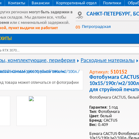
и
Контакты
Вакансии
Корпоративный отдел
Политики
Обраб
других регионах
могут быть
задержки в
САНКТ-ПЕТЕРБУРГ
,
БО
ных складов. Мы делаем все, чтобы
время
или с минимальной задержкой.
Петроградская
ой, пункт выдачи не работает
ХИТЫ
 RTX 3070...
ы, комплектующие, периферия
Расходные материалы
Артикул:
510152
Фотобумага CACTUS
д товара может отличаться от фотографии
10x15/190г/м2/100
для струйной печат
Фотобумага CACTUS, белый
Гарантия
: 1 год
Тип
: Фотобумага
Цвет
: белый
Бренд
: CACTUS
Вес
: 0.409
Бумага CACTUS Фотобумага
10x15/190г/м2/100л./белы