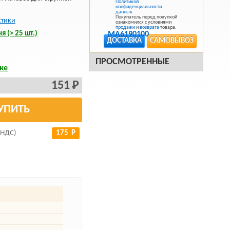
Политикой
конфиденциальности
данных
.
Покупатель перед покупкой
стики
ознакомился с условиями
продажи
и
возврата
товара.
я (> 25 шт.)
ДОСТАВКА
САМОВЫВОЗ
ПРОСМОТРЕННЫЕ
ке
151 Р
УПИТЬ
 НДС)
175 Р