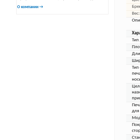
Бре
О компании →
Вес:
Опи
Хар
Тип 
Пло
Дли
Шир
Тип
печ
нос
Цел
наз
при
Печ
для 
Мод
Пок
сто
Ста