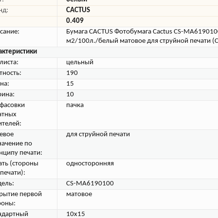
нд:
CACTUS
0.409
сание:
Бумага CACTUS Фотобумага Cactus CS-MA619010
м2/100л./белый матовое для струйной печати 
актеристики
листа:
цельный
тность:
190
на:
15
ина:
10
 фасовки
пачка
атных
ителей:
евое
для струйной печати
начение по
нципу печати:
ать (стороны
односторонняя
печати):
ель:
CS-MA6190100
рытие первой
матовое
роны:
ндартный
10x15