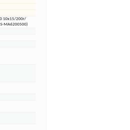
0 10x15/200г/
(CS-MA6200500)