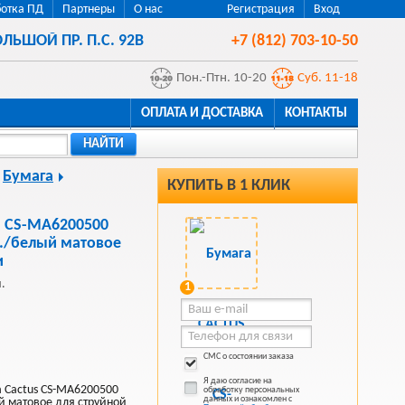
отка ПД
Партнеры
О нас
Регистрация
Вход
ЛЬШОЙ ПР. П.С. 92В
+7 (812) 703-10-50
Пон.-Птн. 10-20
Суб. 11-18
ОПЛАТА И ДОСТАВКА
КОНТАКТЫ
НАЙТИ
Бумага
КУПИТЬ В 1 КЛИК
 CS-MA6200500
л./белый матовое
и
.
1
СМС о состоянии заказа
Я даю согласие на
 Cactus CS-MA6200500
обработку персональных
данных и ознакомлен с
й матовое для струйной