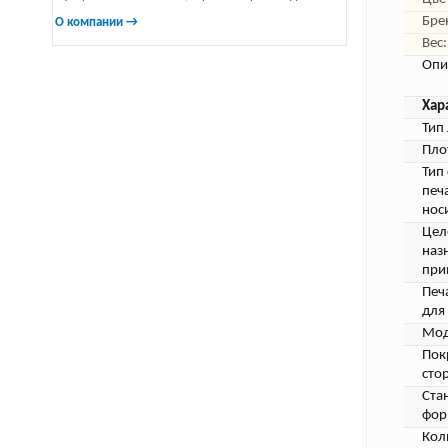
Бре
О компании →
Вес:
Опи
Хар
Тип 
Пло
Тип
печ
нос
Цел
наз
при
Печ
для 
Мод
Пок
сто
Ста
фор
Кол