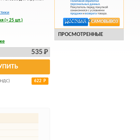
Политикой обработки
персональных данных
.
Покупатель перед покупкой
ознакомился с условиями
стики
продажи
и
возврата
товара.
я (> 25 шт.)
ДОСТАВКА
САМОВЫВОЗ
ПРОСМОТРЕННЫЕ
ке
535 Р
УПИТЬ
 НДС)
622 Р