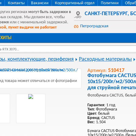
и
Контакты
Вакансии
Корпоративный отдел
Политики
Обраб
других регионах
могут быть
задержки в
САНКТ-ПЕТЕРБУРГ
,
БО
ных складов. Мы делаем все, чтобы
время
или с минимальной задержкой.
Петроградская
ой, пункт выдачи не работает
ХИТЫ
 RTX 3070...
ы, комплектующие, периферия
Расходные материалы
Артикул:
510417
Фотобумага CACTUS
д товара может отличаться от фотографии
10x15/200г/м2/500
для струйной печат
Фотобумага CACTUS, белый
Гарантия
: 1 год
Тип
: Фотобумага
Цвет
: белый
Бренд
: CACTUS
Вес
: 1.504
Бумага CACTUS Фотобумага
10x15/200г/м2/500л./белы