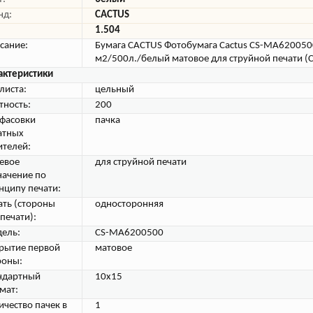
нд:
CACTUS
1.504
сание:
Бумага CACTUS Фотобумага Cactus CS-MA620050
м2/500л./белый матовое для струйной печати 
актеристики
листа:
цельный
тность:
200
 фасовки
пачка
атных
ителей:
евое
для струйной печати
начение по
нципу печати:
ать (стороны
односторонняя
печати):
ель:
CS-MA6200500
рытие первой
матовое
роны:
ндартный
10x15
мат:
ичество пачек в
1