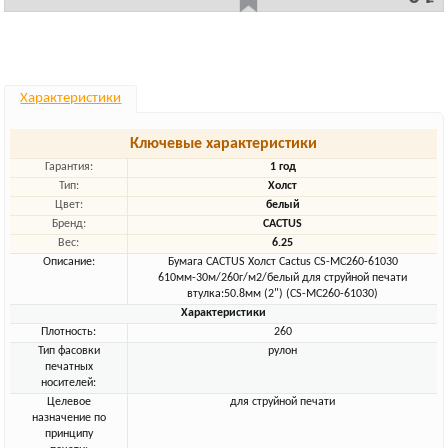
Характеристики
Ключевые характеристики
Гарантия:
1 год
Тип:
Холст
Цвет:
белый
Бренд:
CACTUS
Вес:
6.25
Описание:
Бумага CACTUS Холст Cactus CS-MC260-61030
610мм-30м/260г/м2/белый для струйной печати
втулка:50.8мм (2") (CS-MC260-61030)
Характеристики
Плотность:
260
Тип фасовки
рулон
печатных
носителей:
Целевое
для струйной печати
назначение по
принципу