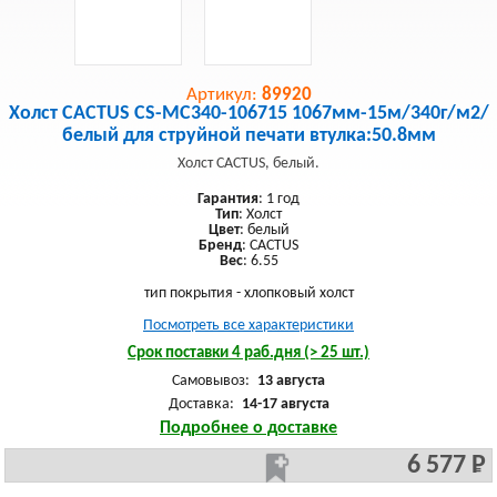
Артикул:
89920
Холст CACTUS CS-MC340-106715 1067мм-15м/340г/м2/
белый для струйной печати втулка:50.8мм
Холст CACTUS, белый.
Гарантия
: 1 год
Тип
: Холст
Цвет
: белый
Бренд
: CACTUS
Вес
: 6.55
тип покрытия - хлопковый холст
Посмотреть все характеристики
Срок поставки 4 раб.дня (> 25 шт.)
Самовывоз:
13 августа
Доставка:
14-17 августа
Подробнее о доставке
6 577 Р