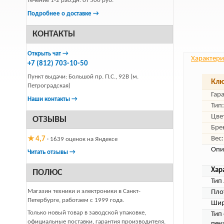
течение 1-2 раб.дн. от 500 руб.
Подробнее о доставке →
КОНТАКТЫ
Открыть чат →
Характери
+7 (812) 703-10-50
Пункт выдачи: Большой пр. П.С., 92В (м.
Клю
Петроградская)
Гар
Наши контакты →
Тип:
Цве
ОТЗЫВЫ
Бре
Вес:
★ 4,7
· 1639 оценок на Яндексе
Опи
Читать отзывы →
Хар
ПОЛЮС
Тип 
Магазин техники и электроники в Санкт-
Пло
Петербурге, работаем с 1999 года.
Шир
Только новый товар в заводской упаковке,
Тип
официальные поставки, гарантия производителя.
печ