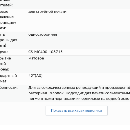
ителей:
евое
для струйной печати
начение
принципу
ати:
ать
односторонняя
ороны для
ти):
ель:
CS-MC400-106715
рытие
матовое
вой
роны:
ндартный
42"(A0)
мат:
бенности:
Для высококачественных репродукций и произведений
Материал - хлопок. Подходит для печати сольвентным
пигментными чернилами и чернилами на водной осно
Показать все характеристики