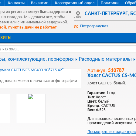
и
Контакты
Вакансии
Корпоративный отдел
Политики
Обраб
других регионах
могут быть
задержки в
САНКТ-ПЕТЕРБУРГ
,
БО
ных складов. Мы делаем все, чтобы
время
или с минимальной задержкой.
Петроградская
ой, пункт выдачи не работает
ХИТЫ
 RTX 3070...
ы, комплектующие, периферия
Расходные материалы
Артикул:
510787
Холст CACTUS CS-MC
д товара может отличаться от фотографии
Холст CACTUS, белый.
Гарантия
: 1 год
Тип
: Холст
Цвет
: белый
Бренд
: CACTUS
Вес
: 6.525
Для высококачественных 
произведений искусства. 
Посмотреть все характери