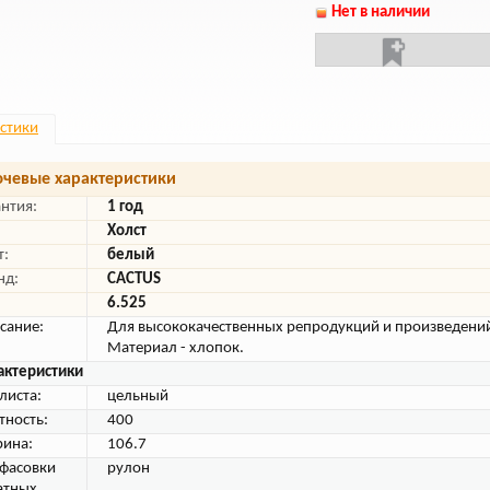
Нет в наличии
стики
чевые характеристики
антия:
1 год
Холст
т:
белый
нд:
CACTUS
6.525
сание:
Для высококачественных репродукций и произведений
Материал - хлопок.
актеристики
листа:
цельный
тность:
400
ина:
106.7
 фасовки
рулон
атных