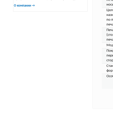
нос
О компании →
Цел
наз
по 
печ
Печ
(ст
печа
Мод
Пок
пер
сто
Ста
фор
Осо