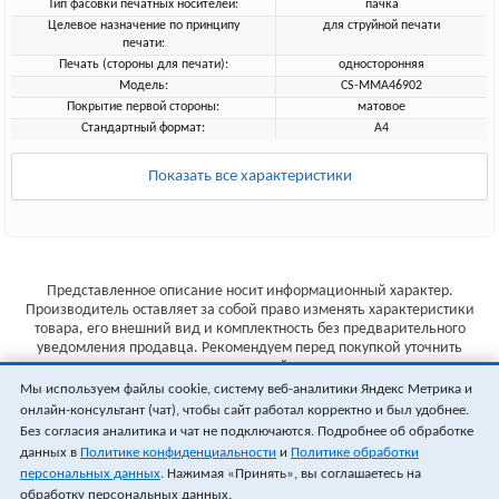
Тип фасовки печатных носителей:
пачка
Целевое назначение по принципу
для струйной печати
печати:
Печать (стороны для печати):
односторонняя
Модель:
CS-MMA46902
Покрытие первой стороны:
матовое
Стандартный формат:
A4
Показать все характеристики
Представленное описание носит информационный характер.
Производитель оставляет за собой право изменять характеристики
товара, его внешний вид и комплектность без предварительного
уведомления продавца. Рекомендуем перед покупкой уточнить
характеристики товара на сайте производителя.
Мы используем файлы cookie, систему веб-аналитики Яндекс Метрика и
Указанные цены не являются публичной офертой (ст.435 ГК РФ).
онлайн-консультант (чат), чтобы сайт работал корректно и был удобнее.
Стоимость и наличие товара уточняйте у менеджера.
Без согласия аналитика и чат не подключаются. Подробнее об обработке
данных в
Политике конфиденциальности
и
Политике обработки
персональных данных
. Нажимая «Принять», вы соглашаетесь на
обработку персональных данных.