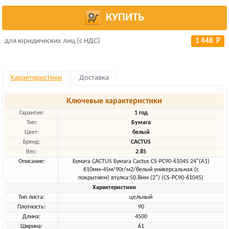
КУПИТЬ
для юридических лиц (с НДС)
1 448 Р
Характеристики
Доставка
Ключевые характеристики
Гарантия:
1 год
Тип:
Бумага
Цвет:
белый
Бренд:
CACTUS
Вес:
2.85
Описание:
Бумага CACTUS Бумага Cactus CS-PC90-61045 24"(A1)
610мм-45м/90г/м2/белый универсальная (с
покрытием) втулка:50.8мм (2") (CS-PC90-61045)
Характеристики
Тип листа:
цельный
Плотность:
90
Длина:
4500
Ширина:
61