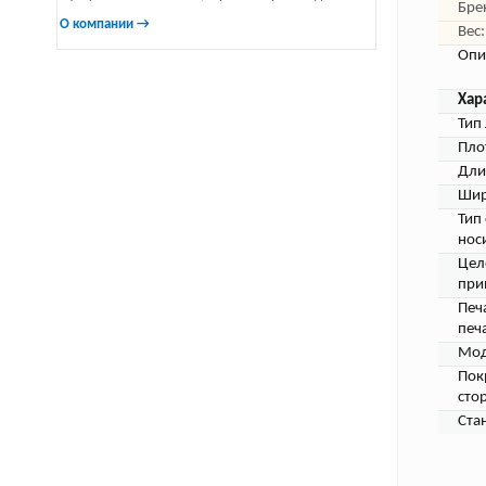
Бре
О компании →
Вес:
Опи
Хар
Тип 
Пло
Дли
Шир
Тип
нос
Цел
при
Печ
печа
Мод
Пок
сто
Ста