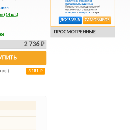
Политикой обработки
персональных данных
.
Покупатель перед покупкой
стики
ознакомился с условиями
продажи
и
возврата
товара.
я (14 шт.)
ДОСТАВКА
САМОВЫВОЗ
ПРОСМОТРЕННЫЕ
ке
2 736 Р
УПИТЬ
 НДС)
3 181 Р