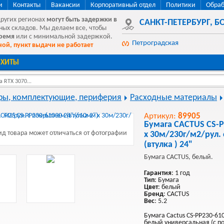
и
Контакты
Вакансии
Корпоративный отдел
Политики
Обраб
других регионах
могут быть
задержки в
САНКТ-ПЕТЕРБУРГ
,
БО
ных складов. Мы делаем все, чтобы
время
или с минимальной задержкой.
Петроградская
ой, пункт выдачи не работает
ХИТЫ
 RTX 3070...
ы, комплектующие, периферия
Расходные материалы
Артикул:
89905
Бумага CACTUS CS-
д товара может отличаться от фотографии
x 30м/230г/м2/рул.
(втулка ) 24"
Бумага CACTUS, белый.
Гарантия
: 1 год
Тип
: Бумага
Цвет
: белый
Бренд
: CACTUS
Вес
: 5.2
Бумага Cactus CS-PP230-6
белый универсальная (с п