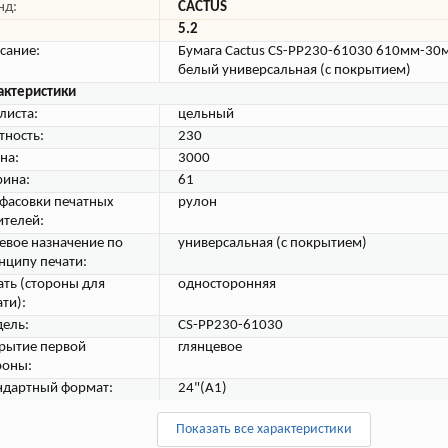
нд:
CACTUS
5.2
сание:
Бумага Cactus CS-PP230-61030 610мм-30
белый универсальная (с покрытием)
актеристики
листа:
цельный
тность:
230
на:
3000
ина:
61
 фасовки печатных
рулон
ителей:
евое назначение по
универсальная (с покрытием)
нципу печати:
ать (стороны для
односторонняя
ти):
ель:
CS-PP230-61030
рытие первой
глянцевое
роны:
ндартный формат:
24"(A1)
Показать все характеристики