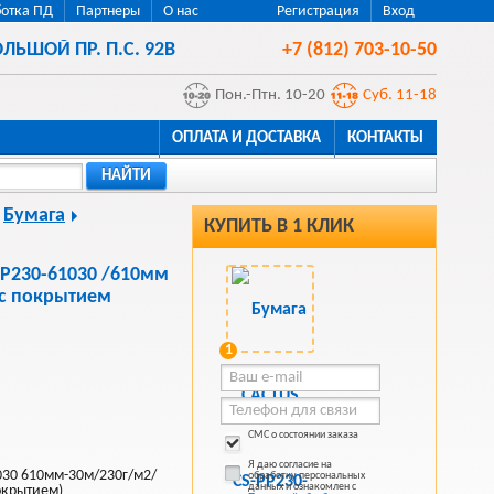
отка ПД
Партнеры
О нас
Регистрация
Вход
ЛЬШОЙ ПР. П.С. 92В
+7 (812) 703-10-50
Пон.-Птн. 10-20
Суб. 11-18
ОПЛАТА И ДОСТАВКА
КОНТАКТЫ
НАЙТИ
Бумага
КУПИТЬ В 1 КЛИК
PP230-61030 /610мм
 с покрытием
1
СМС о состоянии заказа
Я даю согласие на
1030 610мм-30м/230г/м2/
обработку персональных
данных и ознакомлен с
окрытием)