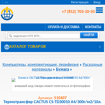
···
Регистрация
Вход
+7 (812) 703-10-50
ОПЛАТА И ДОСТАВКА
КОНТАКТЫ
НАЙТИ
видеокарта RTX 3070...
КАТАЛОГ ТОВАРОВ
›
Компьютеры, комплектующие, периферия
Расходные
материалы
Бумага
внешний вид товара может отличаться от фотографии
Артикул:
510407
Термотрансфер CACTUS CS-TD30010 A4/300г/м2/10л.