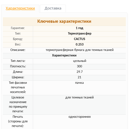
Характеристики
Доставка
Ключевые характеристики
Гарантия:
1 год
Тип:
Термотрансфер
Бренд:
CACTUS
Вес:
0.253
Описание:
термотрансферная бумага для темных тканей
Характеристики
Тип листа:
цельный
Плотность:
300
Длина:
29.7
Ширина:
21
Тип фасовки
пачка
печатных
носителей:
Целевое
для темных тканей
назначение
по принципу
печати:
Печать
односторонняя
(стороны для
печати):