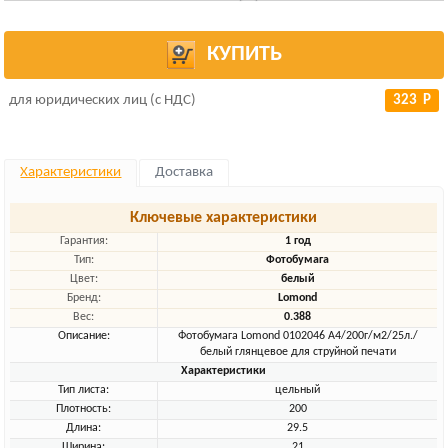
КУПИТЬ
для юридических лиц (с НДС)
323 Р
Характеристики
Доставка
Ключевые характеристики
Гарантия:
1 год
Тип:
Фотобумага
Цвет:
белый
Бренд:
Lomond
Вес:
0.388
Описание:
Фотобумага Lomond 0102046 A4/200г/м2/25л./
белый глянцевое для струйной печати
Характеристики
Тип листа:
цельный
Плотность:
200
Длина:
29.5
Ширина:
21