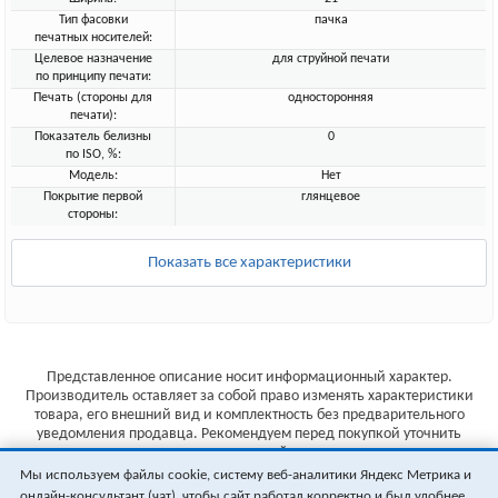
Тип фасовки
пачка
печатных носителей:
Целевое назначение
для струйной печати
по принципу печати:
Печать (стороны для
односторонняя
печати):
Показатель белизны
0
по ISO, %:
Модель:
Нет
Покрытие первой
глянцевое
стороны:
Показать все характеристики
Представленное описание носит информационный характер.
Производитель оставляет за собой право изменять характеристики
товара, его внешний вид и комплектность без предварительного
уведомления продавца. Рекомендуем перед покупкой уточнить
характеристики товара на сайте производителя.
Мы используем файлы cookie, систему веб-аналитики Яндекс Метрика и
Указанные цены не являются публичной офертой (ст.435 ГК РФ).
онлайн-консультант (чат), чтобы сайт работал корректно и был удобнее.