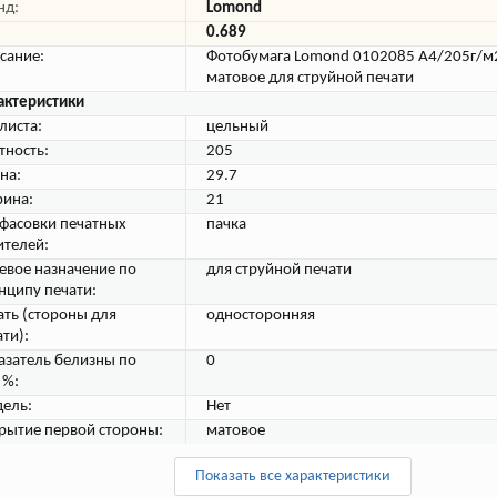
нд:
Lomond
0.689
сание:
Фотобумага Lomond 0102085 A4/205г/м
матовое для струйной печати
актеристики
листа:
цельный
тность:
205
на:
29.7
ина:
21
 фасовки печатных
пачка
ителей:
евое назначение по
для струйной печати
нципу печати:
ать (стороны для
односторонняя
ти):
азатель белизны по
0
 %:
ель:
Нет
рытие первой стороны:
матовое
Показать все характеристики