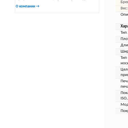
Бре
О компании →
Вес:
Опи
Хар
Тип 
Пло
Дли
Шир
Тип
нос
Цел
при
Печ
печа
Пок
ISO,
Мод
Пок