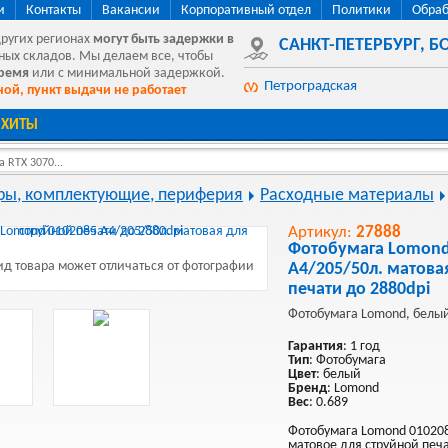
и
Контакты
Вакансии
Корпоративный отдел
Политики
Обраб
других регионах
могут быть
задержки в
САНКТ-ПЕТЕРБУРГ
,
БО
ных складов. Мы делаем все, чтобы
время
или с минимальной задержкой.
Петроградская
ой, пункт выдачи не работает
ХИТЫ
 RTX 3070...
ы, комплектующие, периферия
Расходные материалы
Артикул:
27888
Фотобумага Lomond
д товара может отличаться от фотографии
A4/205/50л. матова
печати до 2880dpi
Фотобумага Lomond, белы
Гарантия
: 1 год
Тип
: Фотобумага
Цвет
: белый
Бренд
: Lomond
Вес
: 0.689
Фотобумага Lomond 010208
матовое для струйной печ