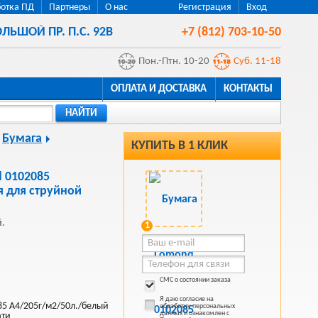
отка ПД
Партнеры
О нас
Регистрация
Вход
ЛЬШОЙ ПР. П.С. 92В
+7 (812) 703-10-50
Пон.-Птн. 10-20
Суб. 11-18
ОПЛАТА И ДОСТАВКА
КОНТАКТЫ
НАЙТИ
Бумага
КУПИТЬ В 1 КЛИК
 0102085
я для струйной
й.
1
СМС о состоянии заказа
Я даю согласие на
5 A4/205г/м2/50л./белый
обработку персональных
данных и ознакомлен с
ати