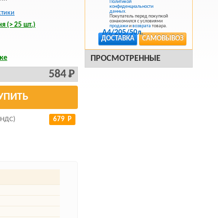
Политикой
конфиденциальности
данных
.
стики
Покупатель перед покупкой
ознакомился с условиями
я (> 25 шт.)
продажи
и
возврата
товара.
ДОСТАВКА
САМОВЫВОЗ
ке
ПРОСМОТРЕННЫЕ
584 Р
УПИТЬ
 НДС)
679 Р