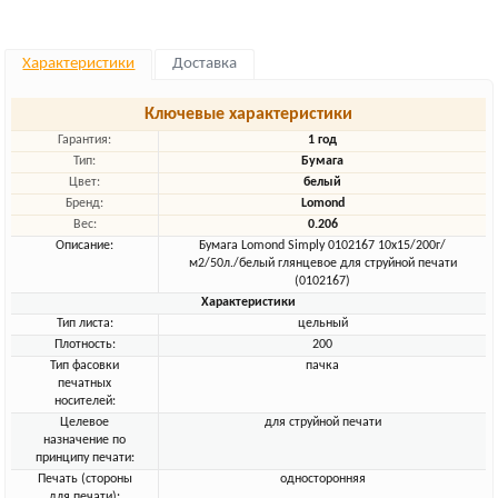
Характеристики
Доставка
Ключевые характеристики
Гарантия:
1 год
Тип:
Бумага
Цвет:
белый
Бренд:
Lomond
Вес:
0.206
Описание:
Бумага Lomond Simply 0102167 10x15/200г/
м2/50л./белый глянцевое для струйной печати
(0102167)
Характеристики
Тип листа:
цельный
Плотность:
200
Тип фасовки
пачка
печатных
носителей:
Целевое
для струйной печати
назначение по
принципу печати:
Печать (стороны
односторонняя
для печати):