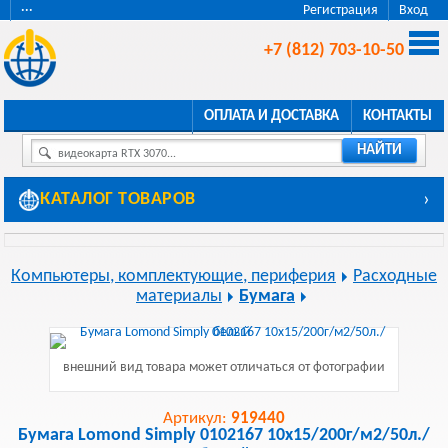
···
Регистрация
Вход
+7 (812) 703-10-50
ОПЛАТА И ДОСТАВКА
КОНТАКТЫ
НАЙТИ
видеокарта RTX 3070...
КАТАЛОГ ТОВАРОВ
›
Компьютеры, комплектующие, периферия
Расходные
материалы
Бумага
внешний вид товара может отличаться от фотографии
Артикул:
919440
Бумага Lomond Simply 0102167 10x15/200г/м2/50л./