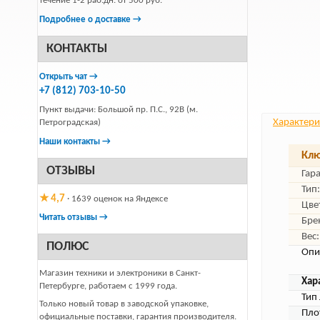
течение 1-2 раб.дн. от 500 руб.
Подробнее о доставке →
КОНТАКТЫ
Открыть чат →
+7 (812) 703-10-50
Пункт выдачи: Большой пр. П.С., 92В (м.
Характери
Петроградская)
Наши контакты →
Клю
ОТЗЫВЫ
Гар
Тип:
★ 4,7
· 1639 оценок на Яндексе
Цве
Читать отзывы →
Бре
Вес:
ПОЛЮС
Опи
Магазин техники и электроники в Санкт-
Хар
Петербурге, работаем с 1999 года.
Тип 
Только новый товар в заводской упаковке,
Пло
официальные поставки, гарантия производителя.