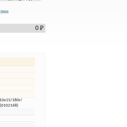
стики
0 Р
 10x15/180г/
 (0102168)