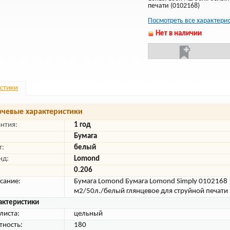
печати (0102168)
Посмотреть все характери
Нет в наличии
стики
чевые характеристики
антия:
1 год
Бумага
т:
белый
нд:
Lomond
0.206
сание:
Бумага Lomond Бумага Lomond Simply 0102168
м2/50л./белый глянцевое для струйной печати
актеристики
листа:
цельный
тность:
180