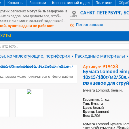
и
Контакты
Вакансии
Корпоративный отдел
Политики
Обраб
других регионах
могут быть
задержки в
САНКТ-ПЕТЕРБУРГ
,
БО
ных складов. Мы делаем все, чтобы
время
или с минимальной задержкой.
Петроградская
ой, пункт выдачи не работает
ХИТЫ
 RTX 3070...
ы, комплектующие, периферия
Расходные материалы
Артикул:
919438
Бумага Lomond Simp
д товара может отличаться от фотографии
10x15/180г/м2/50л.
глянцевое для стру
Бумага Lomond, белый.
Гарантия
: 1 год
Тип
: Бумага
Цвет
: белый
Бренд
: Lomond
Вес
: 0.206
Бумага Lomond Бумага Lom
10x15/180г/м2/50л./белый