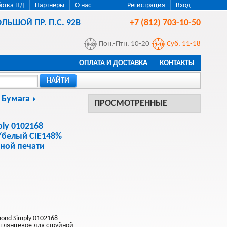
отка ПД
Партнеры
О нас
Регистрация
Вход
ЛЬШОЙ ПР. П.С. 92В
+7 (812) 703-10-50
Пон.-Птн. 10-20
Суб. 11-18
ОПЛАТА И ДОСТАВКА
КОНТАКТЫ
НАЙТИ
Бумага
ПРОСМОТРЕННЫЕ
ly 0102168
/белый CIE148%
йной печати
ond Simply 0102168
 глянцевое для струйной