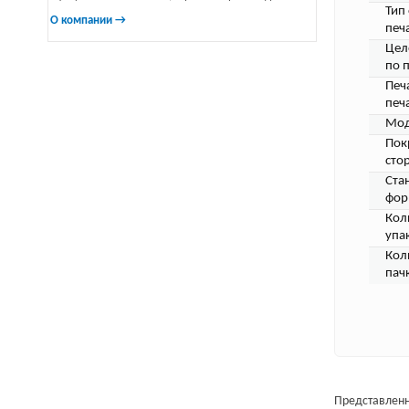
Тип
О компании →
печ
Цел
по 
Печ
печа
Мод
Пок
сто
Ста
фор
Кол
упа
Кол
пач
Представленн