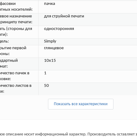
 фасовки
пачка
атных носителей:
евое назначение
для струйной печати
принципу печати:
ать (стороны для
односторонняя
ти):
ель:
Simply
рытие первой
глянцевое
роны:
ндартный
10x15
мат:
ичество пачек в
1
ковке:
ичество листов в
50
ке:
Показать все характеристики
ое описание носит информационный характер. Производитель оставляет з