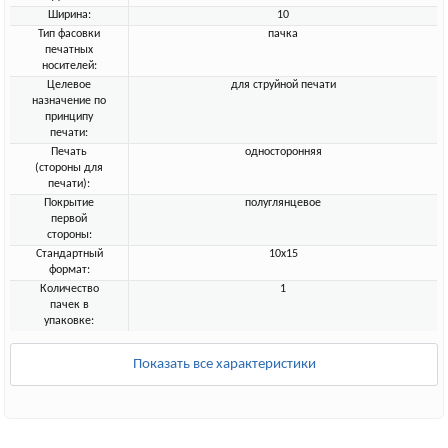
Ширина:
10
Тип фасовки
пачка
печатных
носителей:
Целевое
для струйной печати
назначение по
принципу
печати:
Печать
односторонняя
(стороны для
печати):
Покрытие
полуглянцевое
первой
стороны:
Стандартный
10x15
формат:
Количество
1
пачек в
упаковке:
Показать все характеристики