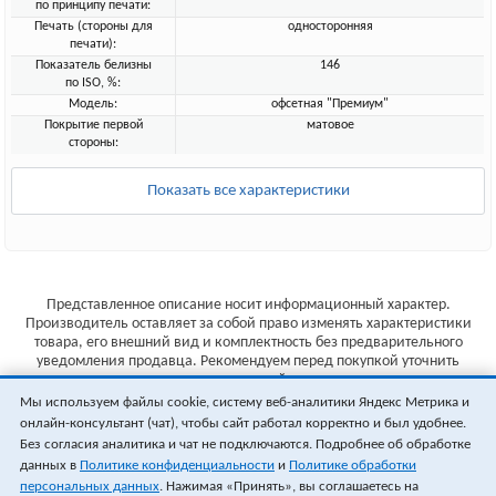
по принципу печати:
Печать (стороны для
односторонняя
печати):
Показатель белизны
146
по ISO, %:
Модель:
офсетная "Премиум"
Покрытие первой
матовое
стороны:
Показать все характеристики
Представленное описание носит информационный характер.
Производитель оставляет за собой право изменять характеристики
товара, его внешний вид и комплектность без предварительного
уведомления продавца. Рекомендуем перед покупкой уточнить
характеристики товара на сайте производителя.
Мы используем файлы cookie, систему веб-аналитики Яндекс Метрика и
Указанные цены не являются публичной офертой (ст.435 ГК РФ).
онлайн-консультант (чат), чтобы сайт работал корректно и был удобнее.
Стоимость и наличие товара уточняйте у менеджера.
Без согласия аналитика и чат не подключаются. Подробнее об обработке
данных в
Политике конфиденциальности
и
Политике обработки
персональных данных
. Нажимая «Принять», вы соглашаетесь на