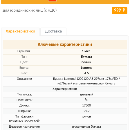
для юридических лиц (с НДС)
999 Р
Характеристики
Доставка
Ключевые характеристики
Гарантия:
1 мес.
Тип:
Бумага
Цвет:
белый
Бренд:
Lomond
Вес:
4.5
Описание:
Бумага Lomond 1209120 A3 297мм-175м/80г/
м2/белый матовое инженерная бумага
Характеристики
Тип листа:
цельный
Плотность:
80
Длина:
17500
Ширина:
29.7
Тип фасовки
рулон
печатных носителей:
Целевое назначение
инженерная бумага