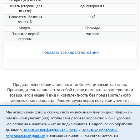
по принципу печати:
Печать (стороны для
односторонняя
печати):
Показатель белизны
146
по ISO, %:
Модель:
Премиум
Покрытие первой
матовое
стороны:
Показать все характеристики
Представленное описание носит информационный характер.
Производитель оставляет за собой право изменять характеристики
товара, его внешний вид и комплектность без предварительного
уведомления продавца. Рекомендуем перед покупкой уточнить
характеристики товара на сайте производителя.
Мы используем файлы cookie, систему веб-аналитики Яндекс Метрика и
Указанные цены не являются публичной офертой (ст.435 ГК РФ).
онлайн-консультант (чат), чтобы сайт работал корректно и был удобнее.
Стоимость и наличие товара уточняйте у менеджера.
Без согласия аналитика и чат не подключаются. Подробнее об обработке
данных в
Политике конфиденциальности
и
Политике обработки
персональных данных
. Нажимая «Принять», вы соглашаетесь на