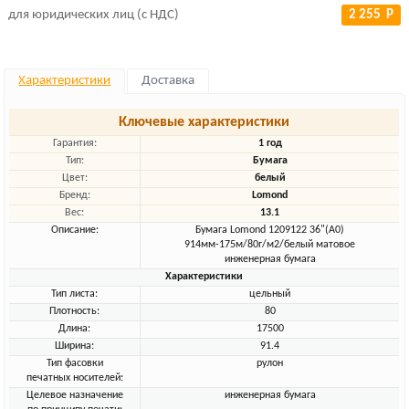
для юридических лиц (с НДС)
2 255 Р
Характеристики
Доставка
Ключевые характеристики
Гарантия:
1 год
Тип:
Бумага
Цвет:
белый
Бренд:
Lomond
Вес:
13.1
Описание:
Бумага Lomond 1209122 36"(A0)
914мм-175м/80г/м2/белый матовое
инженерная бумага
Характеристики
Тип листа:
цельный
Плотность:
80
Длина:
17500
Ширина:
91.4
Тип фасовки
рулон
печатных носителей:
Целевое назначение
инженерная бумага