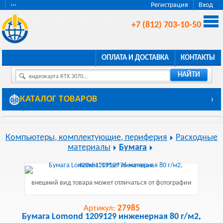
···
Регистрация
Вход
+7 (812) 703-10-50
ОПЛАТА И ДОСТАВКА
КОНТАКТЫ
НАЙТИ
видеокарта RTX 3070...
КАТАЛОГ ТОВАРОВ
›
Компьютеры, комплектующие, периферия
Расходные
материалы
Бумага
внешний вид товара может отличаться от фотографии
Артикул:
27985
Бумага Lomond 1209129 инженерная 80 г/м2,