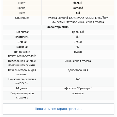
Цвет:
белый
Бренд:
Lomond
Вес:
6.8
Описание:
Бумага Lomond 1209129 A2 420мм-175м/80г/
м2/белый матовое инженерная бумага
Характеристики
Тип листа:
цельный
Плотность:
80
Длина:
17500
Ширина:
42
Тип фасовки
рулон
печатных носителей:
Целевое назначение
инженерная бумага
по принципу печати:
Печать (стороны для
односторонняя
печати):
Показатель белизны
146
по ISO, %:
Модель:
офсетная "Премиум"
Покрытие первой
матовое
стороны:
Показать все характеристики