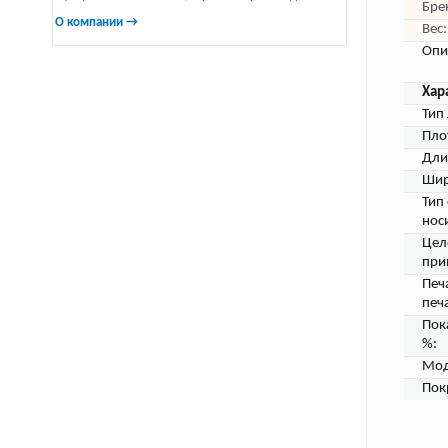
Бре
О компании →
Вес:
Опи
Хар
Тип 
Пло
Дли
Шир
Тип
нос
Цел
при
Печ
печа
Пок
%:
Мод
Пок