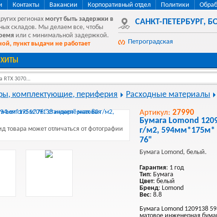
и
Контакты
Вакансии
Корпоративный отдел
Политики
Обраб
других регионах
могут быть
задержки в
САНКТ-ПЕТЕРБУРГ
,
БО
ных складов. Мы делаем все, чтобы
время
или с минимальной задержкой.
Петроградская
ой, пункт выдачи не работает
ХИТЫ
 RTX 3070...
ы, комплектующие, периферия
Расходные материалы
Артикул:
27990
Бумага Lomond 120
д товара может отличаться от фотографии
г/м2, 594мм*175м* 
76"
Бумага Lomond, белый.
Гарантия
: 1 год
Тип
: Бумага
Цвет
: белый
Бренд
: Lomond
Вес
: 8.8
Бумага Lomond 1209138 5
матовое инженерная бума