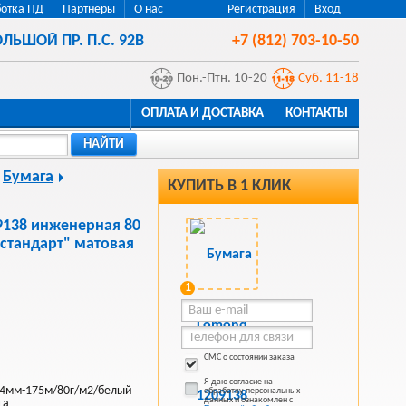
отка ПД
Партнеры
О нас
Регистрация
Вход
ЛЬШОЙ ПР. П.С. 92В
+7 (812) 703-10-50
Пон.-Птн. 10-20
Суб. 11-18
ОПЛАТА И ДОСТАВКА
КОНТАКТЫ
НАЙТИ
Бумага
КУПИТЬ В 1 КЛИК
9138 инженерная 80
стандарт" матовая
1
СМС о состоянии заказа
Я даю согласие на
94мм-175м/80г/м2/белый
обработку персональных
данных и ознакомлен с
га