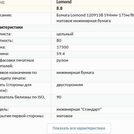
нд:
Lomond
8.8
сание:
Бумага Lomond 1209138 594мм-175м/8
матовое инженерная бумага
актеристики
листа:
цельный
тность:
80
на:
17500
ина:
59.4
 фасовки печатных
рулон
ителей:
евое назначение по
инженерная бумага
нципу печати:
ать (стороны для
двусторонняя
ти):
азатель белизны по ISO,
90
ель:
инженерная "Стандарт"
рытие первой стороны:
матовое
Показать все характеристики