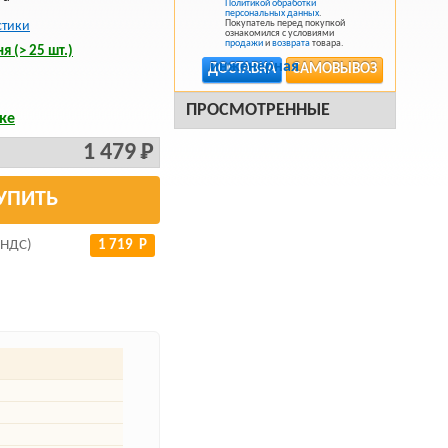
Политикой обработки
персональных данных
.
Покупатель перед покупкой
стики
ознакомился с условиями
продажи
и
возврата
товара.
я (> 25 шт.)
ДОСТАВКА
САМОВЫВОЗ
ПРОСМОТРЕННЫЕ
ке
1 479 Р
УПИТЬ
 НДС)
1 719 Р