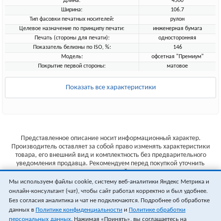
Длина:
4500
Ширина:
106.7
Тип фасовки печатных носителей:
рулон
Целевое назначение по принципу печати:
инженерная бумага
Печать (стороны для печати):
односторонняя
Показатель белизны по ISO, %:
146
Модель:
офсетная "Премиум"
Покрытие первой стороны:
матовое
Показать все характеристики
Представленное описание носит информационный характер.
Производитель оставляет за собой право изменять характеристики
товара, его внешний вид и комплектность без предварительного
уведомления продавца. Рекомендуем перед покупкой уточнить
характеристики товара на сайте производителя.
Мы используем файлы cookie, систему веб-аналитики Яндекс Метрика и
Указанные цены не являются публичной офертой (ст.435 ГК РФ).
онлайн-консультант (чат), чтобы сайт работал корректно и был удобнее.
Стоимость и наличие товара уточняйте у менеджера.
Без согласия аналитика и чат не подключаются. Подробнее об обработке
данных в
Политике конфиденциальности
и
Политике обработки
персональных данных
. Нажимая «Принять», вы соглашаетесь на