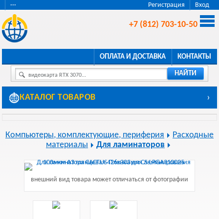
···
Регистрация
Вход
+7 (812) 703-10-50
ОПЛАТА И ДОСТАВКА
КОНТАКТЫ
НАЙТИ
видеокарта RTX 3070...
КАТАЛОГ ТОВАРОВ
›
Компьютеры, комплектующие, периферия
Расходные
материалы
Для ламинаторов
внешний вид товара может отличаться от фотографии