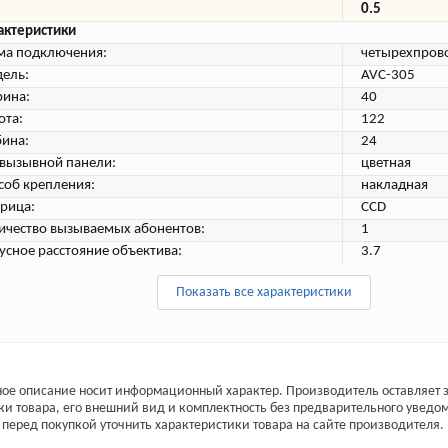
0.5
актеристики
ма подключения:
четырехпров
ель:
AVC-305
ина:
40
ота:
122
бина:
24
 вызывной панели:
цветная
соб крепления:
накладная
рица:
CCD
ичество вызываемых абонентов:
1
усное расстояние объектива:
3.7
Показать все характеристики
ое описание носит информационный характер. Производитель оставляет з
ки товара, его внешний вид и комплектность без предварительного уведо
перед покупкой уточнить характеристики товара на сайте производителя.