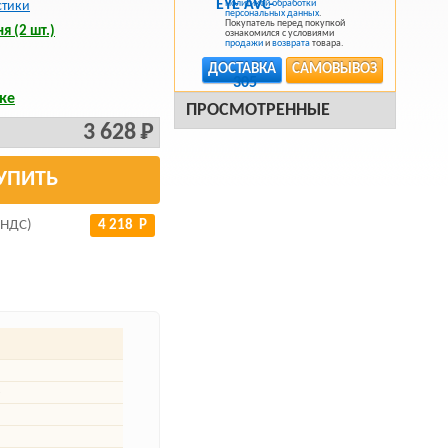
Политикой обработки
стики
персональных данных
.
Покупатель перед покупкой
я (2 шт.)
ознакомился с условиями
продажи
и
возврата
товара.
ДОСТАВКА
САМОВЫВОЗ
ке
ПРОСМОТРЕННЫЕ
3 628 Р
УПИТЬ
 НДС)
4 218 Р