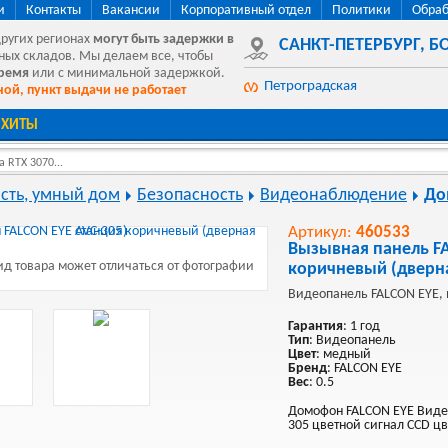
и
Контакты
Вакансии
Корпоративный отдел
Политики
Обраб
других регионах
могут быть
задержки в
САНКТ-ПЕТЕРБУРГ
,
БО
ных складов. Мы делаем все, чтобы
время
или с минимальной задержкой.
Петроградская
ой, пункт выдачи не работает
ХИТЫ
 RTX 3070...
сть, умный дом
Безопасность
Видеонаблюдение
До
Артикул:
460533
Вызывная панель F
д товара может отличаться от фотографии
коричневый (дверна
Видеопанель FALCON EYE,
Гарантия
: 1 год
Тип
: Видеопанель
Цвет
: медный
Бренд
: FALCON EYE
Вес
: 0.5
Домофон FALCON EYE Видео
305 цветной сигнал CCD ц