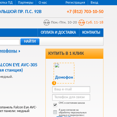
отка ПД
Партнеры
О нас
Регистрация
Вход
ЛЬШОЙ ПР. П.С. 92В
+7 (812) 703-10-50
Пон.-Птн. 10-20
Суб. 11-18
ОПЛАТА И ДОСТАВКА
КОНТАКТЫ
НАЙТИ
мофоны
КУПИТЬ В 1 КЛИК
ALCON EYE AVC-305
я станция)
 медный.
1
СМС о состоянии заказа
панель Falcon Eye AVC-
Я даю согласие на
вет панели: медный
обработку персональных
данных и ознакомлен с