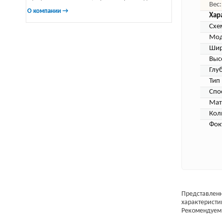
Вес:
О компании →
Хар
Схе
Мод
Шир
Выс
Глу
Тип
Спо
Мат
Кол
Фок
Представленн
характеристи
Рекомендуем 